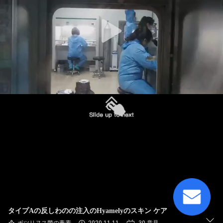
た
ち
に
つ
い
て
工
場
ツ
ア
ー
タイプAの反しわのの注入のHyamelyのスキン ケア