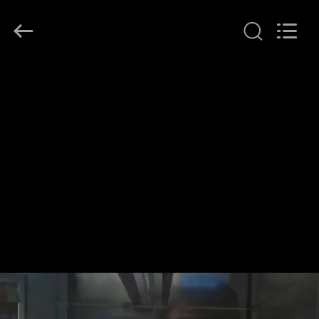
©
2018
-
2026
Jinan
Fosychan
International
Trading
家
Co.,
Ltd..
All
へ
Rights
Reserved.
製
品
わ
た
し