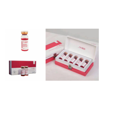
図
PRIVACY
POLICY