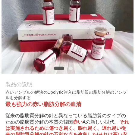
品
質
管
理
連
絡
製品の説明
赤いアンプルの解決のLipolytic注入は脂肪質の脂肪分解のアンプ
く
ルを分解する
最も強力の
赤い
脂肪分解の血清
だ
従来の脂肪質分解の針と異なっている脂肪質のタイプの
さ
ための脂肪質分解の本質の韓国
赤い
Aの新しい世代。
それ
は実施されるために傷つき易く、膨れ易く、遅れ易い従
い
来の脂肪質分解の針の不利な点を改良した!それは高い安