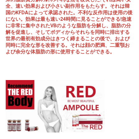
全、速い効果および小さい副作用をもたらす。それは韓
国のKFDAによって承認された。不利な反作用は使用の後
ニ
にない。効果は最も速い24時間に見ることができる!急速
に非常に集中されたVBのような脂肪を分解し、脂肪の分
ュ
解を促進し、そしてボディからそれらを同時に排出する
世界の最初有効成分はきつく締まることの後で、および
ー
同時に完全な形を改善する。それは顔の肥満、二重顎お
よび余分な体脂肪の形に使用することができる。
ス
事
件
引
金
を