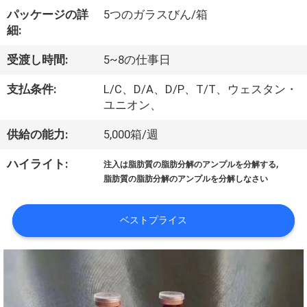
た
パッケージの詳
5つのガラスびん/箱
ち
細:
に
受渡し時間:
5~8の仕事日
つ
支払条件:
L/C、D/A、D/P、T/T、ウェスタン・
い
ユニオン、
て
供給の能力:
5,000箱/週
,
ハイライト:
注入は脂肪質の脂肪分解のアンプルを分解する
工
脂肪質の脂肪分解のアンプルを分解しなさい
場
ベストプライス
ツ
ア
ー