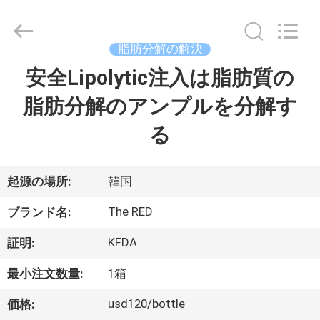
©
2018
-
2026
Jinan
脂肪分解の解決
Fosychan
International
Trading
安全Lipolytic注入は脂肪質の
家
Co.,
Ltd..
All
脂肪分解のアンプルを分解す
へ
Rights
Reserved.
る
製
品
起源の場所:
韓国
The RED
ブランド名:
わ
KFDA
証明:
た
最小注文数量:
1箱
し
usd120/bottle
価格: