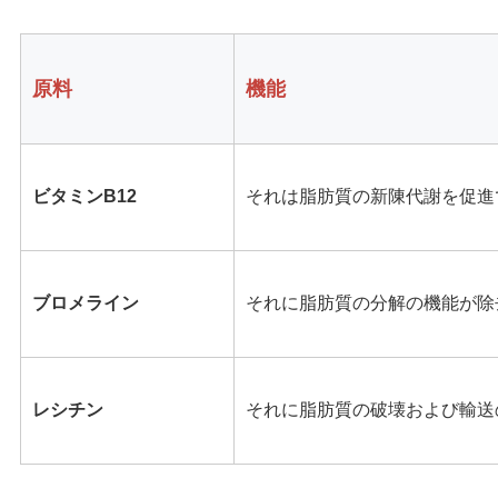
求
め
原料
機能
て
く
ビタミンB12
それは脂肪質の新陳代謝を促進
だ
さ
い
ブロメライン
それに脂肪質の分解の機能が除
SHOPPING
レシチン
それに脂肪質の破壊および輸送
ONLINE
地