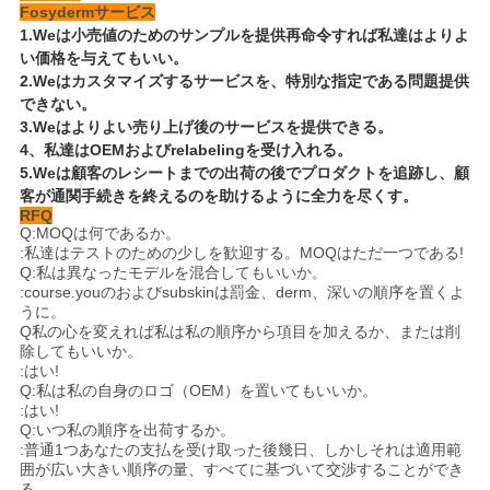
Fosydermサービス
1.Weは小売値のためのサンプルを提供再命令すれば私達はよりよ
い価格を与えてもいい。
2.Weはカスタマイズするサービスを、特別な指定である問題提供
できない。
3.Weはよりよい売り上げ後のサービスを提供できる。
4、私達はOEMおよびrelabelingを受け入れる。
5.Weは顧客のレシートまでの出荷の後でプロダクトを追跡し、顧
客が通関手続きを終えるのを助けるように全力を尽くす。
RFQ
Q:MOQは何であるか。
:私達はテストのための少しを歓迎する。MOQはただ一つである!
Q:私は異なったモデルを混合してもいいか。
:course.youのおよびsubskinは罰金、derm、深いの順序を置くよ
うに。
Q私の心を変えれば私は私の順序から項目を加えるか、または削
除してもいいか。
:はい!
Q:私は私の自身のロゴ（OEM）を置いてもいいか。
:はい!
Q:いつ私の順序を出荷するか。
:普通1つあなたの支払を受け取った後幾日、しかしそれは適用範
囲が広い大きい順序の量、すべてに基づいて交渉することができ
る。