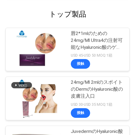
トップ製品
唇2*1mlのための
24mg/Ml Ultra4の注射可
能なHyaluronic酸のゲル
の皮膚注入口
USD 45-USD 50 MOQ:1箱
接触
24mg/Ml 2mlのスポイト
のDermのHyaluronic酸の
皮膚注入口
USD 30-USD 35 MOQ:1箱
接触
JuvedermのHyaluronic酸