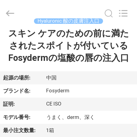
©
2018
-
2026
Jinan
Hyaluronic 酸の皮膚注入口
Fosychan
International
Trading
スキン ケアのための前に満た
家
Co.,
Ltd..
All
されたスポイトが付いている
へ
Rights
Reserved.
Fosydermの塩酸の唇の注入口
製
品
起源の場所:
中国
Fosyderm
ブランド名:
わ
CE ISO
証明:
た
モデル番号:
うまく、derm、深く
し
最小注文数量:
1箱