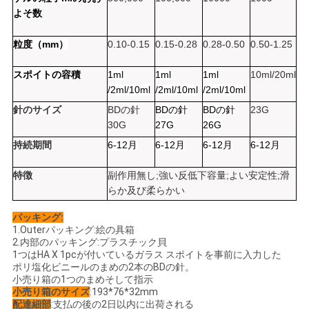
よそ数
図
粒度（mm）
0.10-0.15
0.15-0.28
0.28-0.50
0.50-1.25
PRIVACY
スポイトの容積
1ml
1ml
1ml
10ml/20ml
POLICY
/2ml/10ml
/2ml/10ml
/2ml/10ml
針のサイズ
BDの針
BDの針
BDの針
23G
30G
27G
26G
持続期間
6-12月
6-12月
6-12月
6-12月
特徴
副作用無し;強い反低下容量;よい安定性;滑
らか及び柔らかい
パッキング:
1.Outerパッキング:絵の具箱
2.内部のパッキング:プラスチック貝
1つはHA X 1pcが付いているガラス スポイトを事前に入力した
ポリ塩化ビニールのまめの2本のBDの針。
小売り箱の1つのまめそして指示
小売り箱のサイズ
:193*76*32mm
配達細部
:支払の後の2日以内に出荷される