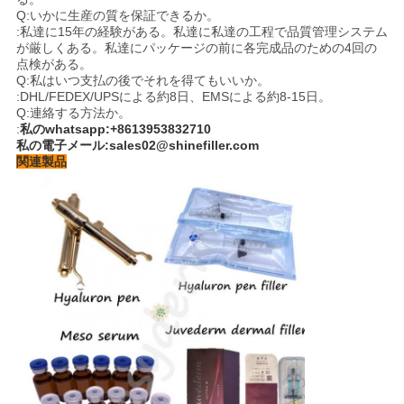
Q:いかに生産の質を保証できるか。
:私達に15年の経験がある。私達に私達の工程で品質管理システム
が厳しくある。私達にパッケージの前に各完成品のための4回の
点検がある。
Q:私はいつ支払の後でそれを得てもいいか。
:DHL/FEDEX/UPSによる約8日、EMSによる約8-15日。
Q:連絡する方法か。
:
私のwhatsapp:+8613953832710
私の電子メール:sales02@shinefiller.com
関連製品