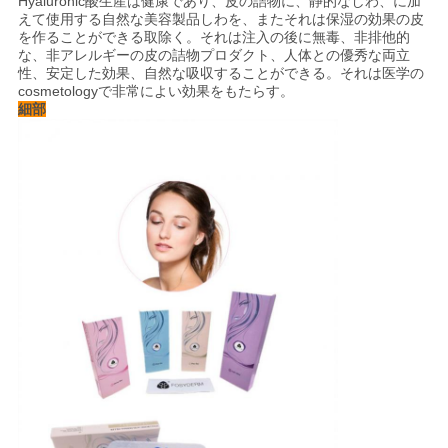
Hyaluronic酸生産は健康であり、皮の詰物に、静的なしわ、に加
えて使用する自然な美容製品しわを、またそれは保湿の効果の皮
を作ることができる取除く。それは注入の後に無毒、非排他的
ニ
な、非アレルギーの皮の詰物プロダクト、人体との優秀な両立
性、安定した効果、自然な吸収することができる。それは医学の
cosmetologyで非常によい効果をもたらす。
ュ
細部
ー
ス
事
件
引
金
を