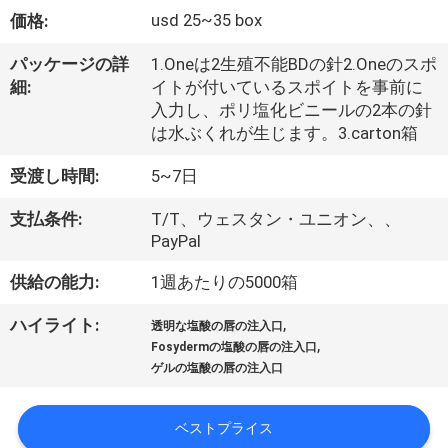
た
usd 25~35 box
価格:
ち
パッケージの詳
1.Oneは2生殖不能BDの針2.Oneのスポ
に
細:
イトが付いているスポイトを事前に
入力し、ポリ塩化ビニールの2本の針
つ
は水ぶくれが生じます。3.carton箱
い
受渡し時間:
5~7日
て
支払条件:
T/T、ウェスタン・ユニオン、、
PayPal
工
供給の能力:
1週あたりの5000箱
場
,
ハイライト:
透明な塩酸の唇の注入口
ツ
,
Fosydermの塩酸の唇の注入口
ゲルの塩酸の唇の注入口
ア
ー
ベストプライス