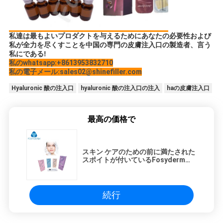
私達は最もよいプロダクトを与えるためにあなたの必要性および
私が全力を尽くすことを中国の専門の皮膚注入口の製造者、言う
私にである!
私のwhatsapp:+8613953832710
私の電子メール:sales02@shinefiller.com
Hyaluronic 酸の注入口
hyaluronic 酸の注入口の注入
haの皮膚注入口
最高の価格で
スキン ケアのための前に満たされた
スポイトが付いているFosydermの
塩酸の唇の注入口
続行