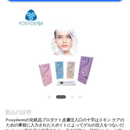
品
質
管
理
連
絡
く
だ
製品の説明
さ
Fosydermの化粧品プロダクト皮膚注入口の十字はスキン ケアの
ための事前に入力されたスポイトによってゲルの注入をつないだ
い