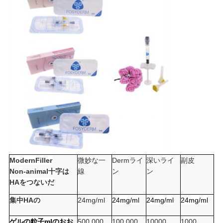
求
め
て
く
だ
さ
い
ModernFiller
微妙な一
Dermライ
深いライ
副皮
SHOPPING
Non-animal十字は
線
ン
ン
HAをつないだ
ONLINE
集中HAの
24mg/ml
24mg/ml
24mg/ml
24mg/ml
地
ゲルの粒子mlのおお
500,000
100,000
10000
1000