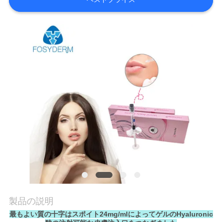
品
質
管
理
連
絡
く
だ
さ
製品の説明
最もよい質の十字はスポイト24mg/mlによってゲルのHyaluronic
い