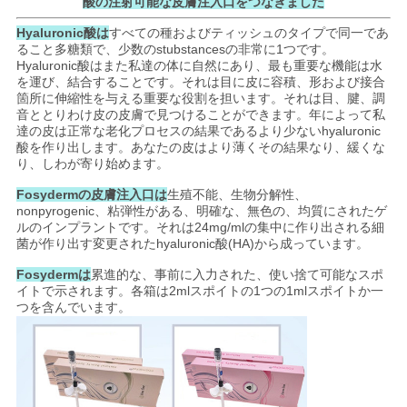
酸の注射可能な皮膚注入口をつなぎました
Hyaluronic酸は
すべての種およびティッシュのタイプで同一であ
ること多糖類
で、
少数のstubstancesの非常に1つです。
ニ
Hyaluronic酸はまた私達の体に自然にあり、最も重要な機能は水
を運び、結合することです。それは目に皮に容積、形および接合
ュ
箇所に伸縮性を与える重要な役割を担います。それは目、腱、調
音ととりわけ皮の皮膚で見つけることができます。年によって私
ー
達の皮は正常な老化プロセスの結果であるより少ないhyaluronic
酸を作り出します。あなたの皮はより薄くその結果なり、緩くな
ス
り、しわが寄り始めます。
Fosydermの皮膚注入口は
生殖不能、生物分解性、
nonpyrogenic、粘弾性がある、明確な、無色の、均質にされたゲ
事
ルのインプラントです。それは24mg/mlの集中に作り出される細
菌が作り出す変更されたhyaluronic酸(HA)から成っています。
件
Fosydermは
累進的な、事前に入力された、使い捨て可能なスポ
イトで示されます。各箱は2mlスポイトの1つの1mlスポイトか一
つを含んでいます。
引
金
を