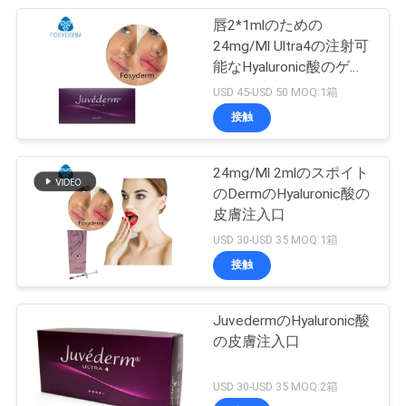
唇2*1mlのための
24mg/Ml Ultra4の注射可
能なHyaluronic酸のゲル
の皮膚注入口
USD 45-USD 50 MOQ:1箱
接触
24mg/Ml 2mlのスポイト
のDermのHyaluronic酸の
皮膚注入口
USD 30-USD 35 MOQ:1箱
接触
JuvedermのHyaluronic酸
の皮膚注入口
USD 30-USD 35 MOQ:2箱