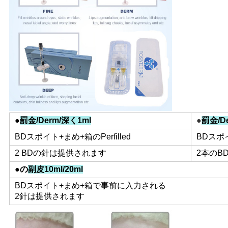
求
め
て
く
だ
さ
●
罰金/Derm/深く1ml
●
罰金/D
い
BDスポイト+まめ+箱のPerfilled
BDスポイ
2 BDの針は提供されます
2本のB
●の
副皮10ml/20ml
SHOPPING
BDスポイト+まめ+箱で事前に入力される
ONLINE
2針は提供されます
地