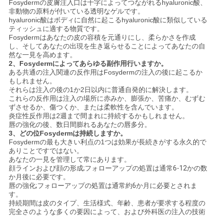
Fosydermの皮膚注入口は十字によってつながれるhyaluronic酸、
非動物の原料が付いている透明なゲルです。
hyaluronic酸はボディに自然に起こるhyaluronic酸に類似している
ティッシュに適する物質です。
Fosydermはあなたの皮の容積を元通りにし、柔らかさを作成
し、そしてあなたの出現を生き返らせることによってあなたの自
然な一見を高めます。
2、Fosydermによってあらゆる副作用行いますか。
ある共通の注入関連の反作用はFosydermの注入の後に起こるか
もしれません。
それらは注入の後の1か2日以内に普通自発的に解決します。
これらの反作用は注入の場所に赤みか、膨張か、苦痛か、むずむ
ずさせるか、傷つくか、または柔軟性を含んでいます。
炎症性反作用は2週まで間まれに持続するかもしれません。
唇の強化の後、数日間膨れるあなたの唇多分。
3、どの位Fosydermは持続しますか。
Fosydermの最も大きい利点の1つは効果が長続きがする永久的で
ありことですではない。
あなたの一見を管理して常にあります。
顔ラインおよび顔の形成;フォローアップの処置は通常6-12かの数
か月後に必要です。
唇の強化;フォローアップの処置は通常約6か月に必要とされま
す。
持続期間は皮のタイプ、生活様式、年齢、患者が要求する程度の
完全さのような多くの要因によって、および外科医の注入の技術