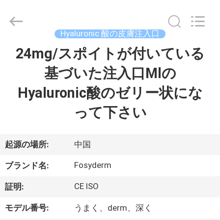
©
2018
-
2026
Jinan
Hyaluronic 酸の皮膚注入口
Fosychan
International
Trading
24mg/スポイトが付いている
家
Co.,
Ltd..
All
基づいた注入口Mlの
へ
Rights
Reserved.
Hyaluronic酸のゼリー状にな
製
って下さい
品
起源の場所:
中国
わ
Fosyderm
ブランド名:
た
CE ISO
証明:
し
モデル番号:
うまく、derm、深く