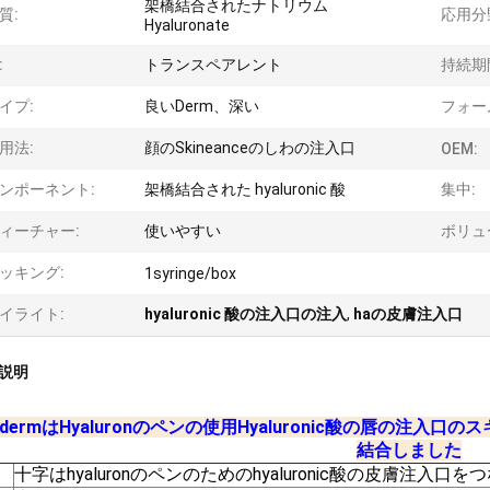
架橋結合されたナトリウム
質:
応用分
Hyaluronate
:
トランスペアレント
持続期
イプ:
良いDerm、深い
フォー
用法:
顔のSkineanceのしわの注入口
OEM:
ンポーネント:
架橋結合された hyaluronic 酸
集中:
ィーチャー:
使いやすい
ボリュ
ッキング:
1syringe/box
イライト:
hyaluronic 酸の注入口の注入
,
haの皮膚注入口
説明
sydermはHyaluronのペンの使用Hyaluronic酸の唇の注
結合しました
十字はhyaluronのペンのためのhyaluronic酸の皮膚注入口