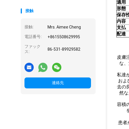
適用
形態
接触
保存
内容
接触:
Mrs. Aimee Cheng
支払
配達
電話番号:
+8615508629995
ファック
86-531-89929582
ス:
皮膚
な、
私達
およ
連絡先
去の
然な
容積
患者