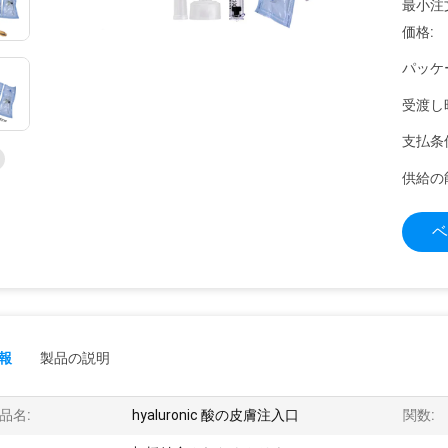
最小注
価格:
パッケ
受渡し
支払条
供給の
ベ
報
製品の説明
品名:
hyaluronic 酸の皮膚注入口
関数: