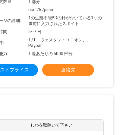
文数量:
1 部分
usd 25 /piece
1の生殖不能BDの針が付いている1つの
ージの詳細:
事前に入力されたスポイト
時間:
5~7 日
T/T、ウェスタン・ユニオン、、
件:
Paypal
能力:
1 週あたりの 5000 部分
ストプライス
連絡先
しわを取除いて下さい