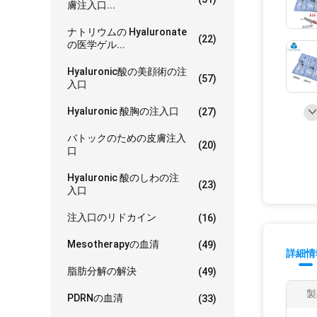
膚注入口...
ナトリウムの Hyaluronate
(22)
の医学ゲル...
Hyaluronic酸の美顔術の注
(57)
入口
Hyaluronic 酸胸の注入口
(27)
バトックのための皮膚注入
(20)
口
Hyaluronic 酸のしわの注
(23)
入口
注入口のリドカイン
(16)
Mesotherapyの血清
(49)
詳細情
脂肪分解の解決
(49)
製
PDRNの血清
(33)