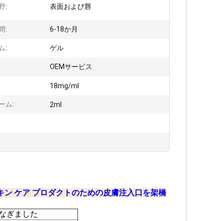
野:
表面および唇
間:
6-18か月
ム:
ゲル
OEMサービス
18mg/ml
ーム:
2ml
入口のスキン ケア プロダクトのための皮膚注入口を架橋
をつなぎました