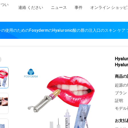
 つい
連絡 ください
ニュース
事件
オンライン ショッピ
ペンの使用のためのFosydermのHyaluronic酸の唇の注入口のスキン ケア
Hya
Hya
商品の
起源の
ブラン
証明:
モデル
お支払