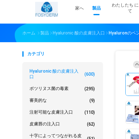
わたしたち に
家へ
製品
て
ホーム
製品
Hyaluronic 酸の皮膚注入口
Hyaluronの
カテゴリ
Hyaluronic 酸の皮膚注入
(600)
口
ボツリヌス菌の毒素
(295)
審美的な
(9)
注射可能な皮膚注入口
(110)
皮膚唇の注入口
(62)
十字によってつながれる皮
(51)