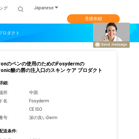
Japanese
ング
見積依頼
 プロダクト
luronのペンの使用のためのFosydermの
luronic酸の唇の注入口のスキン ケア プロダクト
詳細:
場所:
中国
ド名:
Fosyderm
CE ISO
番号:
深の良いDerm
配送条件: