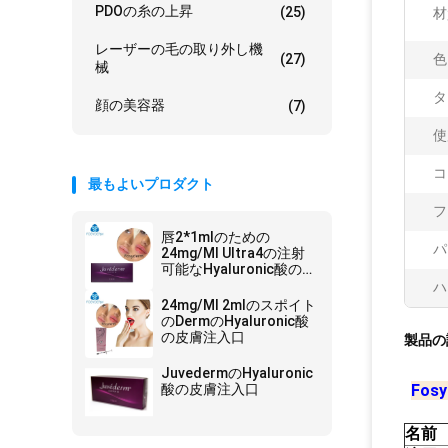
PDOの糸の上昇
(25)
材
レーザーの毛の取り外し機
(27)
色
械
タ
顔の美容器
(7)
使
コ
最もよいプロダクト
フ
唇2*1mlのための
パ
24mg/Ml Ultra4の注射
可能なHyaluronic酸のゲ
ルの皮膚注入口
ハ
24mg/Ml 2mlのスポイト
のDermのHyaluronic酸
の皮膚注入口
製品の
JuvedermのHyaluronic
酸の皮膚注入口
Fo
名前