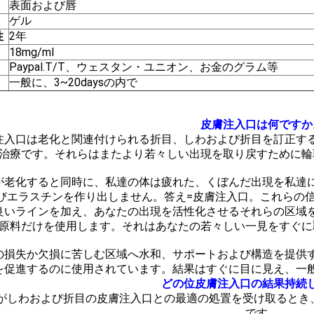
表面および唇
ゲル
性
2年
18mg/ml
Paypal.T/T、ウェスタン・ユニオン、お金のグラム等
一般に、3~20daysの内で
皮膚注入口は何ですか
注入口は老化と関連付けられる折目、しわおよび折目を訂正す
治療です。それらはまたより若々しい出現を取り戻すために輪
が老化すると同時に、私達の体は疲れた、くぼんだ出現を私達
びエラスチンを作り出しません。答え=皮膚注入口。これらの
良いラインを加え、あなたの出現を活性化させるそれらの区域
原料だけを使用します。それはあなたの若々しい一見をすぐに
の損失か欠損に苦しむ区域へ水和、サポートおよび構造を提供
を促進するのに使用されています。結果はすぐに目に見え、一
どの位皮膚注入口の結果持続
がしわおよび折目の皮膚注入口との最適の処置を受け取るとき
です。