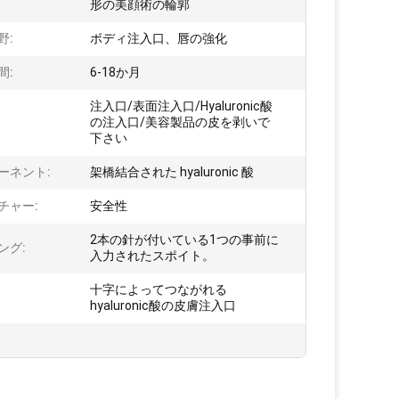
形の美顔術の輪郭
野:
ボディ注入口、唇の強化
間:
6-18か月
注入口/表面注入口/Hyaluronic酸
:
の注入口/美容製品の皮を剥いで
下さい
ーネント:
架橋結合された hyaluronic 酸
チャー:
安全性
2本の針が付いている1つの事前に
ング:
入力されたスポイト。
十字によってつながれる
hyaluronic酸の皮膚注入口