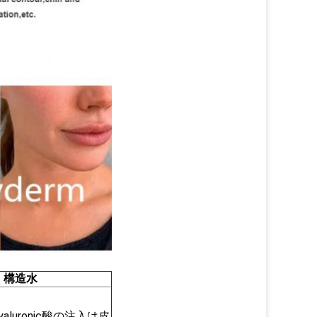
構造水
hyaluronic酸の注入は皮