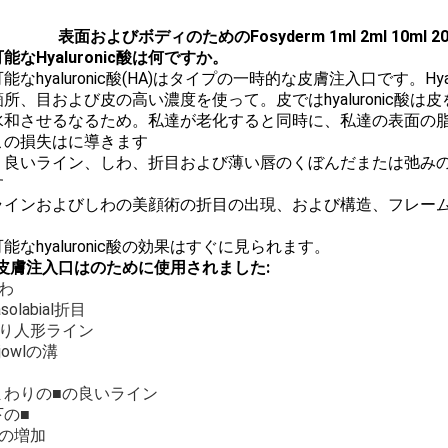
表面およびボディのためのFosyderm 1ml 2ml 10ml 2
能なHyaluronic酸は何ですか。
能なhyaluronic酸(HA)はタイプの一時的な皮膚注入口です。H
所、目および皮の高い濃度を使って。皮ではhyaluronic酸
水和させるなるため。私達が老化すると同時に、私達の表面の
この損失はに導きます
、良いライン、しわ、折目および薄い唇のくぼんだまたは弛みの
す
ラインおよびしわの美顔術の折目の出現、および構造、フレー
能なhyaluronic酸の効果はすぐに見られます。
の皮膚注入口はのために使用されました:
わ
solabial折目
操り人形ライン
jowlの溝
まわりの■の良いライン
下の■
頬の増加