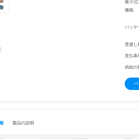
最小注
価格:
パッケ
受渡し
支払条
供給の
ベ
報
製品の説明