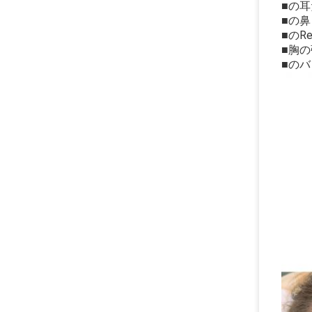
■の
■の鼻
■のRe
■胸
■の