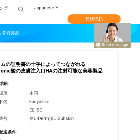
Japanese
ング
見積依頼
な美容製品
ウムの証明書の十字によってつながれる
luronic酸の皮膚注入口HAの注射可能な美容製品
詳細:
場所:
中国
ド名:
Fosyderm
CE ISO
番号:
良いDerm深いSubskin
配送条件: