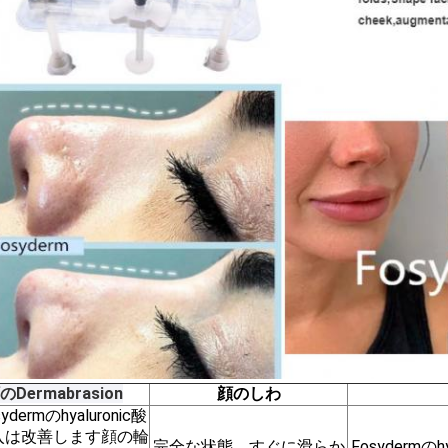
のDermabrasion
顔のしわ
sydermのhyaluronic酸
入は改善します顔の輪
完全な状態、すぐに滑らか
Fosydermの