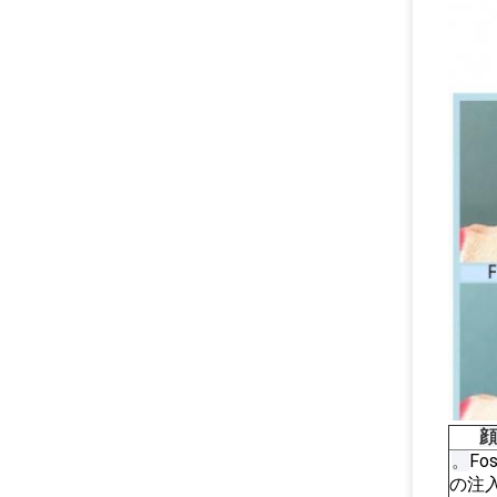
顔
。
Fo
の注