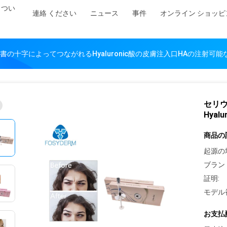
 つい
連絡 ください
ニュース
事件
オンライン ショッピ
書の十字によってつながれるHyaluronic酸の皮膚注入口HAの注射可能
セリ
Hya
商品の
起源の
ブラン
証明:
モデル
お支払