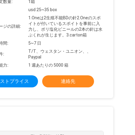
文数量:
1箱
usd 25~35 box
1.Oneは2生殖不能BDの針2.Oneのスポ
イトが付いているスポイトを事前に入
ージの詳細:
力し、ポリ塩化ビニールの2本の針は水
ぶくれが生じます。3.carton箱
時間:
5~7 日
T/T、ウェスタン・ユニオン、、
件:
Paypal
能力:
1 週あたりの 5000 箱
ストプライス
連絡先