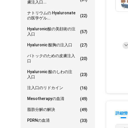
膚注入口...
ナトリウムの Hyaluronate
(22)
の医学ゲル...
Hyaluronic酸の美顔術の注
(57)
入口
Hyaluronic 酸胸の注入口
(27)
バトックのための皮膚注入
(20)
口
Hyaluronic 酸のしわの注
(23)
入口
注入口のリドカイン
(16)
Mesotherapyの血清
(49)
脂肪分解の解決
(49)
詳細情
PDRNの血清
(33)