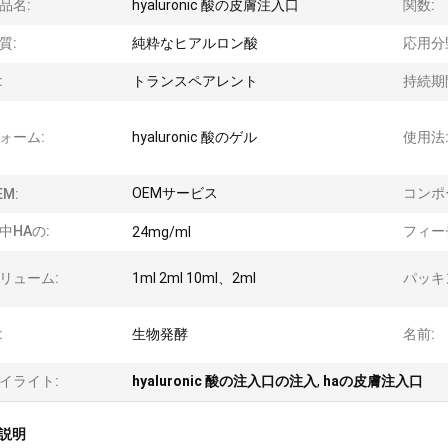
品名:
hyaluronic 酸の皮膚注入口
関数:
質:
純粋なヒアルロン酸
応用分
:
トランスペアレント
持続期
ォーム:
hyaluronic 酸のゲル
使用法
OEMサービス
コンポ
EM:
中HAの:
フィー
24mg/ml
リューム:
1ml 2ml 10ml、2ml
パッキ
:
生物発酵
名前:
イライト:
hyaluronic 酸の注入口の注入
,
haの皮膚注入口
説明