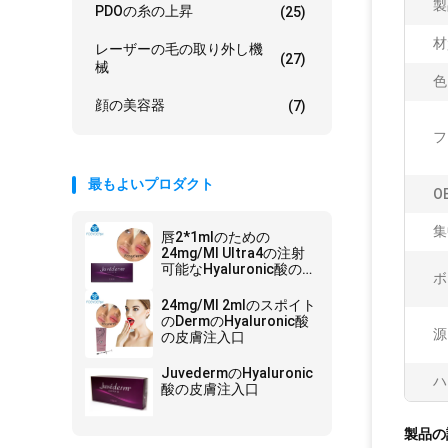
製
PDOの糸の上昇
(25)
材
レーザーの毛の取り外し機
(27)
械
色
顔の美容器
(7)
フ
最もよいプロダクト
O
集
唇2*1mlのための
24mg/Ml Ultra4の注射
可能なHyaluronic酸のゲ
ボ
ルの皮膚注入口
24mg/Ml 2mlのスポイト
のDermのHyaluronic酸
源
の皮膚注入口
JuvedermのHyaluronic
ハ
酸の皮膚注入口
製品の