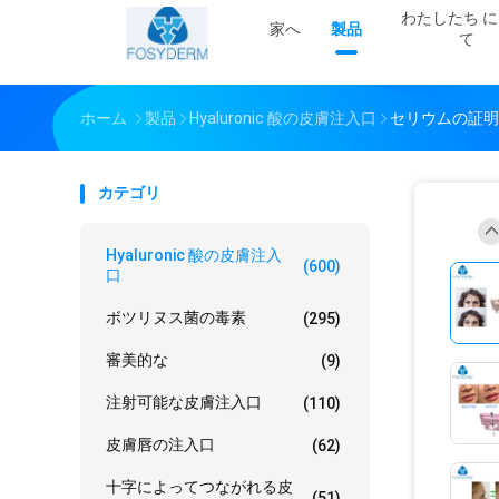
わたしたち に
家へ
製品
て
ホーム
製品
Hyaluronic 酸の皮膚注入口
セリウムの証明
カテゴリ
Hyaluronic 酸の皮膚注入
(600)
口
ボツリヌス菌の毒素
(295)
審美的な
(9)
注射可能な皮膚注入口
(110)
皮膚唇の注入口
(62)
十字によってつながれる皮
(51)