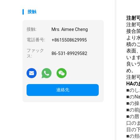
接触
注射可
注射可
接触:
Mrs. Aimee Cheng
接合箇
より
電話番号:
+8615508629995
積の
ファック
表面
86-531-89929582
ス:
いま
良い
め。
注射可
HA
連絡先
■のし
■のNa
■の
■の前
■の唇
口の
目の
■の