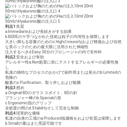
求
め
利点1
:良質
て
a.Immediateおよび長続きがする効果
b.BDDEの十字つながれた技術は粒子の均等性を保障します
く
大きい満ちる容量のためのc.Highのvisosityおよび模倣および自然
な美ロックのための最大限に活用された伸縮性
注入するべきd.Easy 30分のプロシージャの内で非外科
だ
利点2
:安全および有効
アレルギー性a.Non処置に前にテストするアレルギーの必要性無
さ
し
私達の独特なプロセスのおかげで副作用または発火のb.Limitedの
い
危険の
酸素のc.Purification、取り外しおよび殺菌
利点3:
慰め
a.Original BDのガラス スポイト、BDの針
SHOPPING
プランジャー棒のb.Specialの形
c.Ergonomic指のグリップ
ONLINE
全処置の間のd.Stabilityそして完全な制御
利点4
:現実的な価格
私達の自身の工場のa.Produced低価格をおよび良質は保障します
地
b.Smallの量はまた受諾可能です