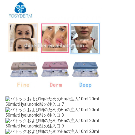
図
PRIVACY
POLICY