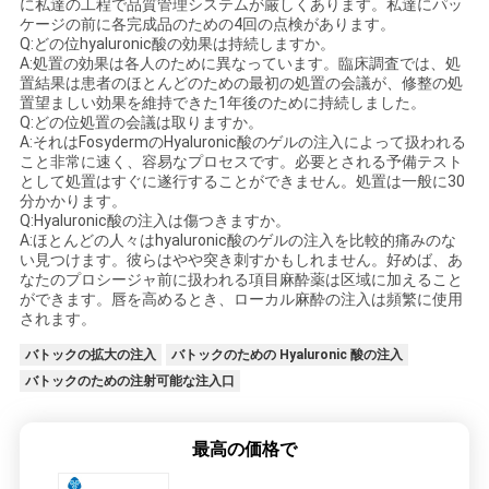
に私達の工程で品質管理システムが厳しくあります。私達にパッ
ケージの前に各完成品のための4回の点検があります。
Q:どの位hyaluronic酸の効果は持続しますか。
A:処置の効果は各人のために異なっています。臨床調査では、処
置結果は患者のほとんどのための最初の処置の会議が、修整の処
置望ましい効果を維持できた1年後のために持続しました。
Q:どの位処置の会議は取りますか。
A:それはFosydermのHyaluronic酸のゲルの注入によって扱われる
こと非常に速く、容易なプロセスです。必要とされる予備テスト
として処置はすぐに遂行することができません。処置は一般に30
分かかります。
Q:Hyaluronic酸の注入は傷つきますか。
A:ほとんどの人々はhyaluronic酸のゲルの注入を比較的痛みのな
い見つけます。彼らはやや突き刺すかもしれません。好めば、あ
なたのプロシージャ前に扱われる項目麻酔薬は区域に加えること
ができます。唇を高めるとき、ローカル麻酔の注入は頻繁に使用
されます。
バトックの拡大の注入
バトックのための Hyaluronic 酸の注入
バトックのための注射可能な注入口
最高の価格で