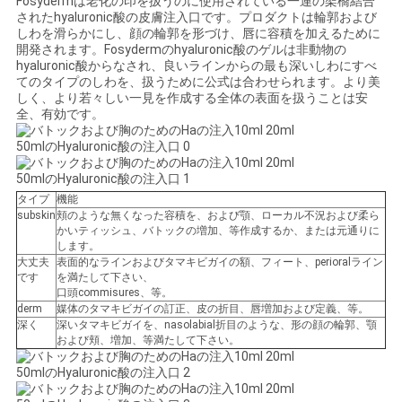
Fosydermは老化の印を扱うのに使用されている一連の架橋結合
されたhyaluronic酸の皮膚注入口です。プロダクトは輪郭および
しわを滑らかにし、顔の輪郭を形づけ、唇に容積を加えるために
ニ
開発されます。Fosydermのhyaluronic酸のゲルは非動物の
hyaluronic酸からなされ、良いラインからの最も深いしわにすべ
てのタイプのしわを、扱うために公式は合わせられます。より美
ュ
しく、より若々しい一見を作成する全体の表面を扱うことは安
全、有効です。
ー
ス
タイプ
機能
subskin
頬のような無くなった容積を、および顎、ローカル不況および柔ら
事
かいティッシュ、バトックの増加、等作成するか、または元通りに
します。
件
大丈夫
表面的なラインおよびタマキビガイの額、フィート、perioralライン
です
を満たして下さい、
口頭commisures、等。
derm
媒体のタマキビガイの訂正、皮の折目、唇増加および定義、等。
引
深く
深いタマキビガイを、nasolabial折目のような、形の顔の輪郭、顎
および頬、増加、等満たして下さい。
金
を