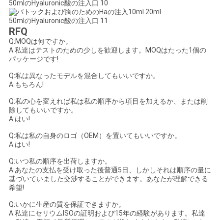
RFQ
Q:MOQは何ですか。
A:私達はテストのための少しを歓迎します。MOQはたった1個の
パッケージです!
Q:私は異なったモデルを混合してもいいですか。
A:もちろん!
Q:私の心を変えれば私は私の順序から項目を加えるか、または削
除してもいいですか。
A:はい!
Q:私は私の自身のロゴ（OEM）を置いてもいいですか。
A:はい!
Q:いつ私の順序を出荷しますか。
A:あなたの支払を受け取った後普通5日、しかしそれは順序の量に
基づいていました交渉することができます。あなたが理解できる
希望!
Q:いかに生産の質を保証できますか。
A:私達にセリウムISOの証明および15年の経験があります。私達