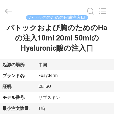
©
2018
-
2026
Jinan
バトックのための皮膚注入口
Fosychan
International
Trading
バトックおよび胸のためのHa
家
Co.,
Ltd..
All
の注入10ml 20ml 50mlの
へ
Rights
Reserved.
Hyaluronic酸の注入口
製
品
起源の場所:
中国
Fosyderm
ブランド名:
わ
CE ISO
証明:
た
モデル番号:
サブスキン
し
最小注文数量:
1箱