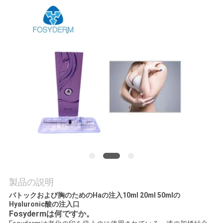
品
質
管
理
連
絡
く
だ
製品の説明
バトックおよび胸のためのHaの注入10ml 20ml 50mlの
さ
Hyaluronic酸の注入口
Fosydermは何ですか。
い