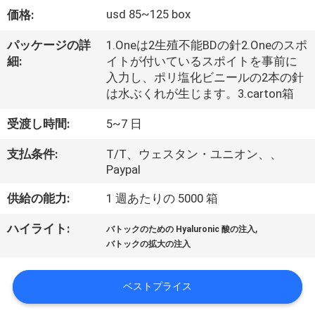
た
usd 85~125 box
価格:
ち
パッケージの詳
1.Oneは2生殖不能BDの針2.Oneのスポ
に
細:
イトが付いているスポイトを事前に
入力し、ポリ塩化ビニールの2本の針
つ
は水ぶくれが生じます。3.carton箱
い
受渡し時間:
5~7 日
て
支払条件:
T/T、ウェスタン・ユニオン、、
Paypal
工
供給の能力:
1 週あたりの 5000 箱
場
,
ハイライト:
バトックのための Hyaluronic 酸の注入
ツ
バトックの拡大の注入
ア
ベストプライス
ー