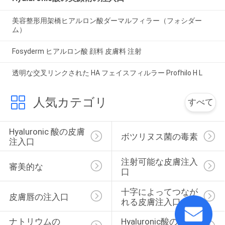
美容整形用架橋ヒアルロン酸ダーマルフィラー（フォシダー
ム）
Fosyderm ヒアルロン酸 顔料 皮膚料 注射
透明な交叉リンクされた HA フェイスフィルラー Profhilo H L
人気カテゴリ
すべて
Hyaluronic 酸の皮膚
ボツリヌス菌の毒素
注入口
注射可能な皮膚注入
審美的な
口
十字によってつなが
皮膚唇の注入口
れる皮膚注入口
ナトリウムの 
Hyaluronic酸の美顔