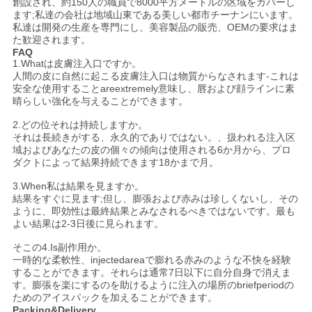
創設され、約150人の職員で8000平方メートルの区域をカバーし
ます;私達の会社は地域山東である美しい都市チーナンにいます。
私達は開発の生産を専門にし、美容製品の販売、OEMの要求はま
た歓迎されます。
FAQ
1.Whatは皮膚注入口ですか。
人間の皮に自然に起こる皮膚注入口は物質からなされます-これは
安全な使用することareextremely意味し、唇および顔ラインに素
晴らしい強化を与えることができます。
2.どの位それは持続しますか。
それは長続きがする、永久的でありではない。、扱われる注入区
域およびあなたの皮の個々の傾向は使用される6か月から、プロ
ダクトによって結果持続できます18かまで月。
3.When私は結果を見ますか。
結果をすぐに見ます;但し、膨張および赤みは珍しくないし、その
ように、即効性は最終結果とみなされるべきではないです。最も
よい結果は2-3日後に見られます。
そこの4.Is副作用か。
一時的な柔軟性、injectedareaで膨れる赤みのような不快を経験
することができます。それらは通常7日以下に自分自身で消えま
す。膨張を楽にするのを助けるように注入の場所のbriefperiodの
ためのアイスパックを加えることができます。
Packing&Delivery