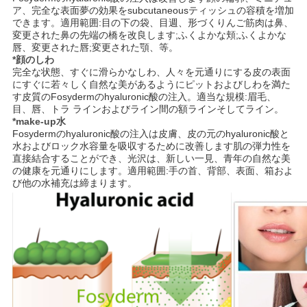
ア、完全な表面夢の効果をsubcutaneousティッシュの容積を増加
求
できます。適用範囲:目の下の袋、目週、形づくりんご筋肉は鼻、
変更された鼻の先端の橋を改良します;ふくよかな頬;ふくよかな
め
唇、変更された唇;変更された顎、等。
*顔のしわ
完全な状態、すぐに滑らかなしわ、人々を元通りにする皮の表面
て
にすぐに若々しく自然な美があるようにピットおよびしわを満た
す皮質のFosydermのhyaluronic酸の注入。適当な規模:眉毛、
く
目、唇、トラ ラインおよびライン間の額ラインそしてライン。
*make-up水
だ
Fosydermのhyaluronic酸の注入は皮膚、皮の元のhyaluronic酸と
水およびロック水容量を吸収するために改善します肌の弾力性を
さ
直接結合することができ、光沢は、新しい一見、青年の自然な美
の健康を元通りにします。適用範囲:手の首、背部、表面、箱およ
い
び他の水補充は締まります。
SHOPPING
ONLINE
地