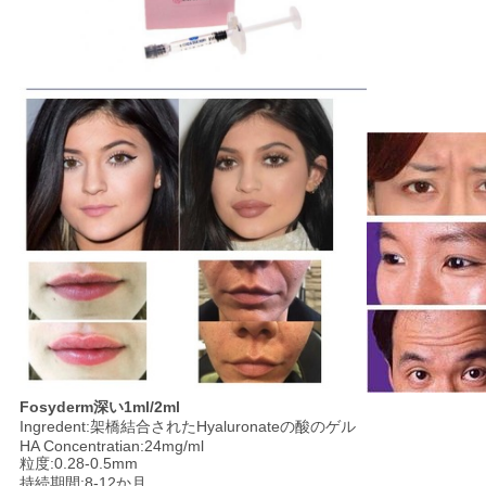
Fosyderm深い1ml/2ml
Ingredent:架橋結合されたHyaluronateの酸のゲル
HA Concentratian:24mg/ml
粒度:0.28-0.5mm
持続期間:8-12か月