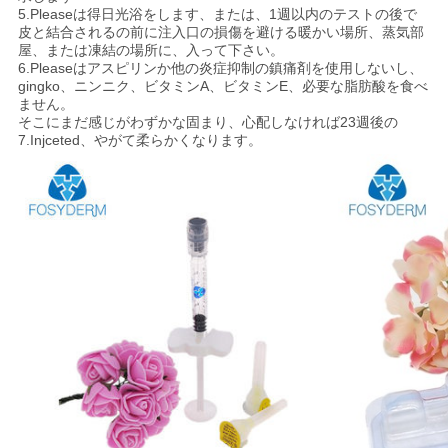
5.Pleaseは得日光浴をします、または、1週以内のテストの後で
皮と結合されるの前に注入口の損傷を避ける暖かい場所、蒸気部
屋、または凍結の場所に、入って下さい。
6.Pleaseはアスピリンか他の炎症抑制の鎮痛剤を使用しないし、
gingko、ニンニク、ビタミンA、ビタミンE、必要な脂肪酸を食べ
ません。
そこにまだ感じがわずかな固まり、心配しなければ23週後の
7.Injceted、やがて柔らかくなります。