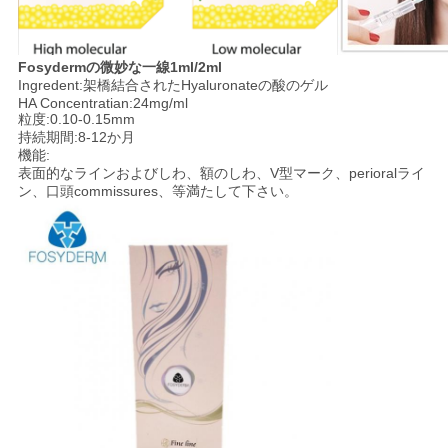
図
Fosydermの微妙な一線1ml/2ml
Ingredent:架橋結合されたHyaluronateの酸のゲル
PRIVACY
HA Concentratian:24mg/ml
粒度:0.10-0.15mm
POLICY
持続期間:8-12か月
機能:
表面的なラインおよびしわ、額のしわ、V型マーク、perioralライ
ン、口頭commissures、等満たして下さい。