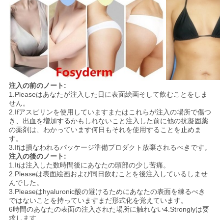
注入の前のノート:
1.Pleaseはあなたが注入した日に表面絵画そして飲むことをしま
せん。
2.Ifアスピリンを使用していますまたはこれらが注入の場所で傷つ
き、出血を増加するかもしれないこと注入した前に他の抗凝固薬
の薬剤は、わかっています何日もそれを使用することを止めま
す。
3.Ifは損なわれるパッケージ準備プロダクト放棄されるべきです。
注入の後のノート:
1.Itは注入した数時間後にあなたの頭部の少し苦痛。
2.Pleaseは表面絵画および同日飲むことを後注入しているしませ
んでした。
3.Pleaseはhyaluronic酸の避けるためにあなたの表面を練るべき
ではないことを持っていますまだ形式化を覚えています。
6時間のあなたの表面の注入された場所に触れない4.Stronglyは要
求します