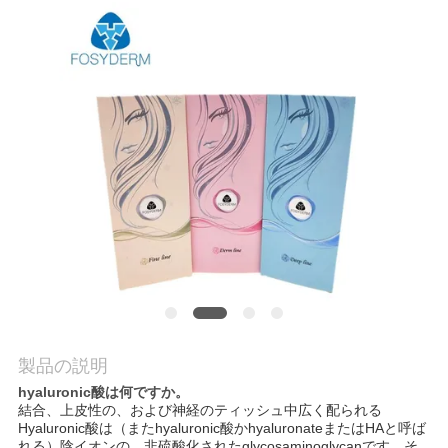
品
質
管
理
連
絡
く
だ
製品の説明
hyaluronic酸は何ですか。
さ
結合、上皮性の、および神経のティッシュ中広く配られる
Hyaluronic酸は（またhyaluronic酸かhyaluronateまたはHAと呼ば
い
れる）陰イオンの、非硫酸化されたglycosaminoglycanです。そ