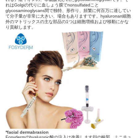
れはGolgiの代りに血しょう膜でnonsulfatedこと
glycosaminoglycans間で独特、形作り、頻繁に何百万に達してい
て分子量が非常に大きい、場合もありますです。hyaluronan細胞
ニ
外のマトリックスの主な部品の1つは細胞増殖および移動にかな
り貢献します。
ュ
ー
ス
事
件
引
金
*facial dermabrasion
を
Fosydermのhyaluronic酸の注入は改善します顔の輪郭、ミニチュ