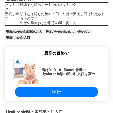
パッキン
標準的な輸出カートンのパッキング。
グ
受渡し時
順序を確認した後3-20日、細部の受渡し日は決定され
間
るべきです
生産の季節および順序の量に従って。
表面のための油圧酸の注入
表面のためのhyaluronic酸のゲル
表面しわの注入口
最高の価格で
唇は0.10 - 0.15mmの粒度の
Hyaluronic酸の顔の注入口を高めま
す
続行
Hyaluronic酸の美顔術の注入口