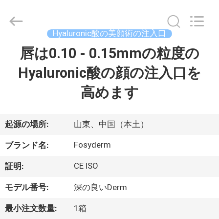
©
2018
-
2026
Jinan
Hyaluronic酸の美顔術の注入口
Fosychan
International
Trading
唇は0.10 - 0.15mmの粒度の
家
Co.,
Ltd..
All
Hyaluronic酸の顔の注入口を
へ
Rights
Reserved.
高めます
製
品
起源の場所:
山東、中国（本土）
Fosyderm
ブランド名:
わ
CE ISO
証明:
た
モデル番号:
深の良いDerm
し
最小注文数量:
1箱