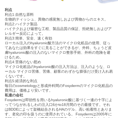
利点
利点1:自然な原料
生物的ティッシュ、異物の感覚無しおよび異物からのエキス。
利点2:ハイテク製品
ハイテクおよび厳密な工程、製品品質の保証、拒絶無しおよびア
レルギー反応によって。
利点3:簡単、安全、速く有効
ローカル注入のhyaluronic酸方法のマイクロ化粧品の使用、従っ
てあなたは効果をすぐに見ることができるが、外科、ちょうど皮
膚hyaluronic酸の注入のないマイクロ整形手術、外科の危険を避
けるため。
利点4:苦痛のない慰め
マイクロ化粧品のhyaluronic酸の注入方法は、注入のような、ロ
ーカル マイクロ苦痛、苦痛、顧客のわずかな膨張だけ受け入れ易
くないです。
利点5:経済的な利点
毎日のcosmetologyと形成外科間のFosydermのマイクロ化粧品の
費用は、価格より安いです。
私達の会社
Fosydermは即効性を用いるhyaluronic酸に基づく一連の十字によ
ってつながれるしわの注入口6かto18月間のその最後です。それ
はBDDEによって架橋結合されるHAのゲル、高い粘着性とありま
す、老化の印を扱うのに使用されている。
Fosydermは2005年に