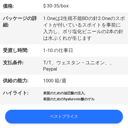
た
$ 30-35/box
価格:
ち
パッケージの詳
1.Oneは2生殖不能BDの針2.Oneのスポ
に
細:
イトが付いているスポイトを事前に
入力し、ポリ塩化ビニールの2本の針
つ
は水ぶくれが生じます
い
受渡し時間:
1-10 の仕事日
て
支払条件:
T/T、ウェスタン・ユニオン、、
Paypal
工
供給の能力:
1000 箱/週
場
,
ハイライト:
表面のための油圧酸の注入
ツ
表面のためのhyaluronic酸のゲル
ア
ベストプライス
ー