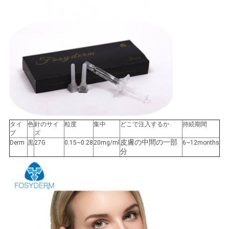
タイ
色
針のサイ
粒度
集中
どこで注入するか
持続期間
プ
ズ
皮膚の中間の一部
Derm
黒
27G
0.15~0.28
20mg/ml
6~12months
分