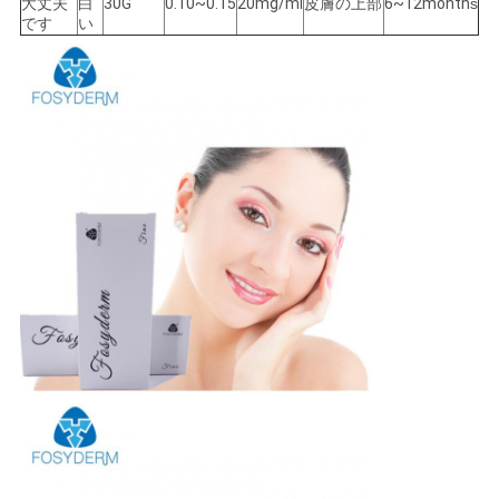
大丈夫
白
30G
0.10~0.15
20mg/ml
皮膚の上部
6~12month
s
です
い