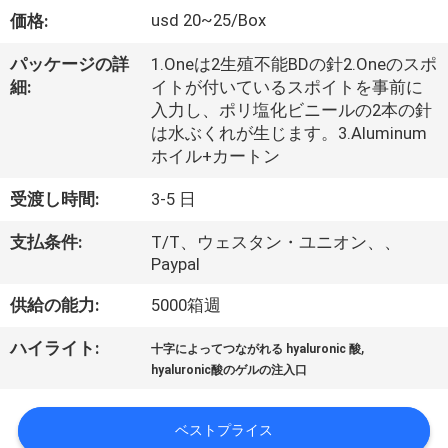
た
usd 20~25/Box
価格:
ち
パッケージの詳
1.Oneは2生殖不能BDの針2.Oneのスポ
に
細:
イトが付いているスポイトを事前に
入力し、ポリ塩化ビニールの2本の針
つ
は水ぶくれが生じます。3.Aluminum
い
ホイル+カートン
て
受渡し時間:
3-5 日
支払条件:
T/T、ウェスタン・ユニオン、、
工
Paypal
場
供給の能力:
5000箱週
ツ
,
ハイライト:
十字によってつながれる hyaluronic 酸
hyaluronic酸のゲルの注入口
ア
ー
ベストプライス