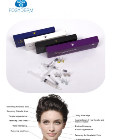
図
PRIVACY
POLICY