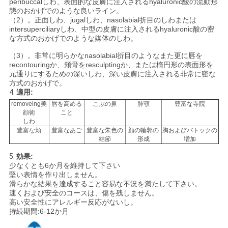
peribuccalしわ、表面的な皮膚に注入されるhyaluronic酸の流動形
態のおかげでのような良いライン。
求
（2）。正面しわ、jugalしわ、nasolabial折目のしわまたは
intersuperciliaryしわ、中型の皮膚に注入されるhyaluronic酸の密
め
な方式のおかげでのような媒体のしわ。
て
（3）。非常に明らかなnasolabial折目のようなまた更に唇を
recontouringか、頬骨をresculptingか、または楕円形の表面形を
元通りにするための深いしわ、深い皮膚に注入される非常に密な
く
方式のおかげで。
4.
適用:
だ
removeing美
唇を高める
こぶの鼻
肺顎
豊富な寺院
顔術
こと
さ
しわ
豊富な頬
豊富なあご
豊富な朱色の
顔の輪郭の
胸およびバトックの
い
結節
形成
増加
5.
効果:
少なくとも6か月を維持して下さい
SHOPPING
堅い表情を作り出しません。
滑らかな結果を達成すること容易な不況を満たして下さい。
ONLINE
速くおよび安全のコースは、傷を残しません。
高い安全性にアレルギー反応がないし。
持続期間:6-12か月
地