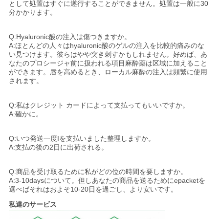
として処置はすぐに遂行することができません。処置は一般に30
分かかります。
Q:Hyaluronic酸の注入は傷つきますか。
A:ほとんどの人々はhyaluronic酸のゲルの注入を比較的痛みのな
い見つけます。彼らはやや突き刺すかもしれません。好めば、あ
なたのプロシージャ前に扱われる項目麻酔薬は区域に加えること
ができます。唇を高めるとき、ローカル麻酔の注入は頻繁に使用
されます。
Q:私はクレジット カードによって支払ってもいいですか。
A:確かに。
Q:いつ発送一度Iを支払いました整理しますか。
A:支払の後の2日に出荷される。
Q:商品を受け取るために私がどの位の時間を要しますか。
A:3-10daysについて。但しあなたの商品を送るためにepacketを
選べばそれはおよそ10-20日を過ごし、より安いです。
私達のサービス