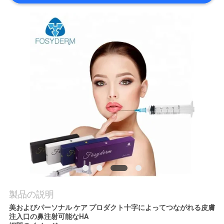
品
質
管
理
連
絡
く
だ
製品の説明
さ
美およびパーソナル ケア プロダクト十字によってつながれる皮膚
い
注入口の鼻注射可能なHA