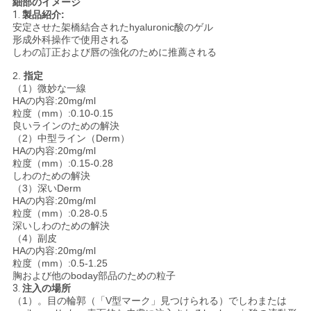
細部のイメージ
1.
製品紹介:
安定させた架橋結合されたhyaluronic酸のゲル
ニ
形成外科操作で使用される
しわの訂正および唇の強化のために推薦される
ュ
2.
指定
（1）微妙な一線
ー
HAの内容:20mg/ml
粒度（mm）:0.10-0.15
ス
良いラインのための解決
（2）中型ライン（Derm）
HAの内容:20mg/ml
粒度（mm）:0.15-0.28
事
しわのための解決
（3）深いDerm
件
HAの内容:20mg/ml
粒度（mm）:0.28-0.5
深いしわのための解決
（4）副皮
引
HAの内容:20mg/ml
粒度（mm）:0.5-1.25
金
胸および他のboday部品のための粒子
3.
注入の場所
（1）。目の輪郭（「V型マーク」見つけられる）でしわまたは
を