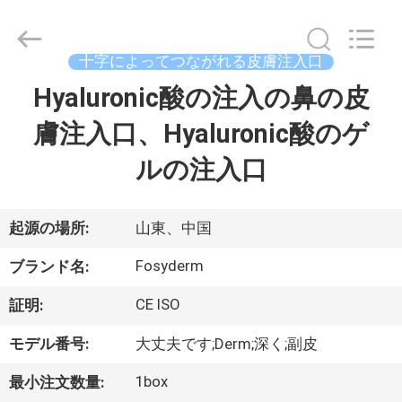
©
2018
-
2026
Jinan
十字によってつながれる皮膚注入口
Fosychan
International
Trading
Hyaluronic酸の注入の鼻の皮
家
Co.,
Ltd..
All
膚注入口、Hyaluronic酸のゲ
へ
Rights
Reserved.
ルの注入口
製
品
起源の場所:
山東、中国
Fosyderm
ブランド名:
わ
CE ISO
証明:
た
モデル番号:
大丈夫です;Derm;深く;副皮
し
1box
最小注文数量: