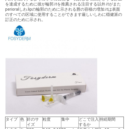
を達成するために彼が輪郭.itを推薦される注目する以外.itがまた
perioralしわ.lipの輪郭のために示される唇の容積の増加.itは表面
のすべての区域に使用することができます厳しいしわに穏健派の
訂正のために示され。
タイプ
色
針のサ
粒度
集中
どこで注入
持続期間
イズ
するか