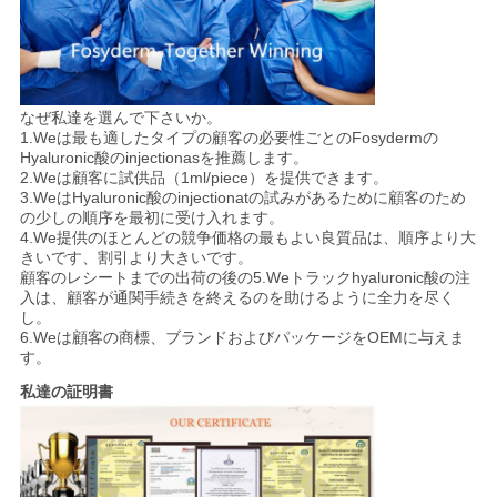
なぜ私達を選んで下さいか。
1.Weは最も適したタイプの顧客の必要性ごとのFosydermの
Hyaluronic酸のinjectionasを推薦します。
2.Weは顧客に試供品（1ml/piece）を提供できます。
3.WeはHyaluronic酸のinjectionatの試みがあるために顧客のため
の少しの順序を最初に受け入れます。
4.We提供のほとんどの競争価格の最もよい良質品は、順序より大
きいです、割引より大きいです。
顧客のレシートまでの出荷の後の5.Weトラックhyaluronic酸の注
入は、顧客が通関手続きを終えるのを助けるように全力を尽く
し。
6.Weは顧客の商標、ブランドおよびパッケージをOEMに与えま
す。
私達の証明書