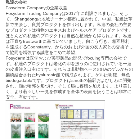
私達の会社
Fosyderm Companyの企業収益
Fosyderm Trading Companyは2017年に創設されました。そし
て、Shangdongの地域チーナン都市に置かれて、中国。私達は革
新で主張し、良質プロダクトを作り出します。私達の会社の主要
なプロダクトは植物のエキスおよびヘルスケア プロダクトです。
ほとんどの私達のプロダクトは自然な植物から得られます。私達
は正直なtrustworthに基づいていました。向こう行き、相互勝利
を達成するCoonstantly。からのおよび外国の友人家との交換そし
て協同を増強する誠意をこめて希望。
Fosydermは医学および美容製品の開発でfocuing専門の会社で
す。私達のプロダクトは老化の印を扱うのに使用されている一連
の皮膚注入口主にです。それらは非動物ベースのHAのゲルからの
架橋結合されたhyaluronic酸で構成されます。ゲルは明確、無色
biodegadableです。プロダクトはsmothの輪郭およびしわに開発
され、顔の輪郭を形づけ、そして唇に容積を加えます。より美し
く、より若々しい一見を作成する全体の表面を扱うことは非常に
安全、有効です。