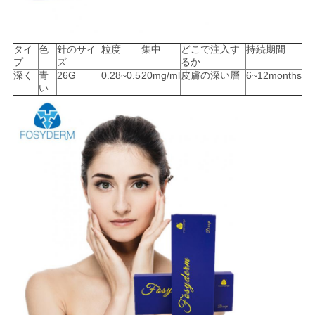
タイ
色
針のサイ
粒度
集中
どこで注入す
持続期間
プ
ズ
るか
深く
青
26G
0.28~0.5
20mg/ml
皮膚の深い層
6~12months
い