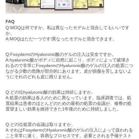
FAQ
Q:MOQは何ですか。私は異なったモデルと混合してもいいです
か。
A:MOQはただ一つです!異なったモデルと混合できます。
Q:FosydermのHyaluronic酸のゲルの注入は安全ですか。
A:hyaluronic酸がボディに自然に起こり、ボディによって破壊さ
れるので非常にFosydermのHyaluronic酸のゲルの注入の処置につ
ながる少数の危険が部分的にあります。皮が損傷を苦しまないよ
うにそれのどれも皮に残りません。
Q:どの位hyaluronic酸の効果は持続しますか。
A:処置の効果は各人のために異なっています。臨床調査では、処
置結果は患者のほとんどのための最初の処置の会議が、修整の処
置望ましい効果を維持できた1年後のために持続しました。
Q:どの位処置の会議は取りますか。
A:それはFosydermのHyaluronic酸のゲルの注入によって扱われる
こと非常に速く、容易なプロセスです。必要とされる予備テスト