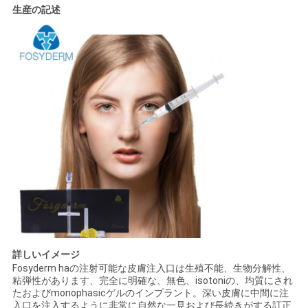
生産の記述
詳しいイメージ
Fosyderm haの注射可能な皮膚注入口は生殖不能、生物分解性、
粘弾性があります、完全に明確な、無色、isotoniの、均質にされ
たおよびmonophasicゲルのインプラント。深い皮膚に中間に注
入口を注入するように非常に自然な一見および長続きがする訂正