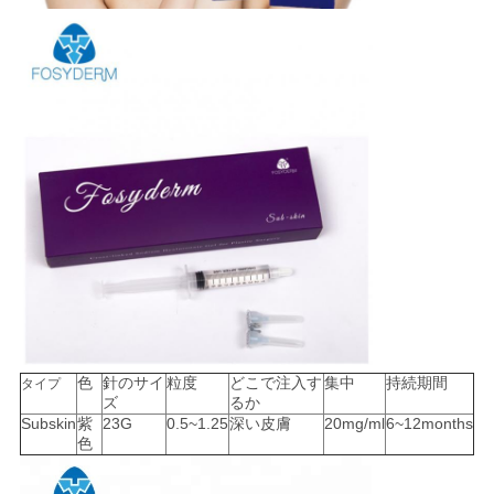
色
針のサイ
粒度
どこで注入す
集中
持続期間
タイプ
ズ
るか
Subskin
紫
23G
0.5~1.25
深い皮膚
20mg/ml
6~12months
色