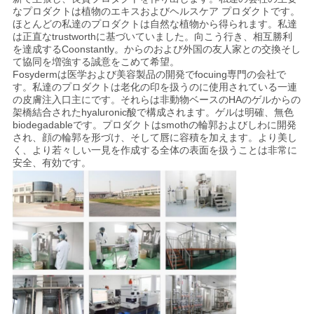
なプロダクトは植物のエキスおよびヘルスケア プロダクトです。
ほとんどの私達のプロダクトは自然な植物から得られます。私達
は正直なtrustworthに基づいていました。向こう行き、相互勝利
を達成するCoonstantly。からのおよび外国の友人家との交換そし
て協同を増強する誠意をこめて希望。
Fosydermは医学および美容製品の開発でfocuing専門の会社で
す。私達のプロダクトは老化の印を扱うのに使用されている一連
の皮膚注入口主にです。それらは非動物ベースのHAのゲルからの
架橋結合されたhyaluronic酸で構成されます。ゲルは明確、無色
biodegadableです。プロダクトはsmothの輪郭およびしわに開発
され、顔の輪郭を形づけ、そして唇に容積を加えます。より美し
く、より若々しい一見を作成する全体の表面を扱うことは非常に
安全、有効です。