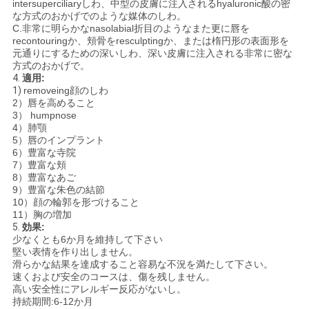
intersuperciliaryしわ、中型の皮膚に注入されるhyaluronic酸の密
な方式のおかげでのような媒体のしわ。
C.非常に明らかなnasolabial折目のようなまた更に唇を
recontouringか、頬骨をresculptingか、または楕円形の表面形を
元通りにするための深いしわ、深い皮膚に注入される非常に密な
方式のおかげで。
4.
適用:
1)
removeing顔のしわ
2）唇を高めること
3） humpnose
4）肺顎
5）唇のインプラント
6）豊富な寺院
7）豊富な頬
8）豊富なあご
9）豊富な朱色の結節
10）顔の輪郭を形づけること
11）胸の増加
5.
効果:
少なくとも6か月を維持して下さい
堅い表情を作り出しません。
滑らかな結果を達成すること容易な不況を満たして下さい。
速くおよび安全のコースは、傷を残しません。
高い安全性にアレルギー反応がないし。
持続期間:6-12か月