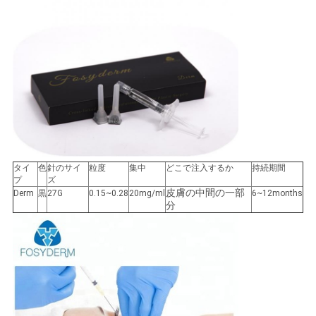
タイ
色
針のサイ
粒度
集中
どこで注入するか
持続期間
プ
ズ
皮膚の中間の一部
Derm
黒
27G
0.15~0.28
20mg/ml
6~12months
分