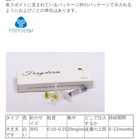
各スポイトに含まれているパッケージ外のパッケージで示される
求
ようにおよびごとの単位はあります。
め
て
く
だ
さ
い
SHOPPING
ONLINE
タイプ
色
針のサ
粒度
集中
どこで注入
持続期間
イズ
するか
大丈夫
白
30G
0.10~0.15
20mg/ml
皮膚の上部
6~12months
地
です
い