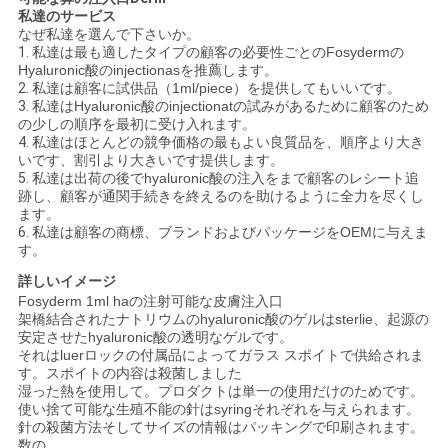
私達のサービス
なぜ私達を選んで下さいか。
1.
私達は最も適したタイプの顧客の必要性ごとのFosydermの
ニ
Hyaluronic酸のinjectionasを推薦します。
2.
私達は顧客に試供品（1ml/piece）を提供してもいいです。
ュ
3.
私達はHyaluronic酸のinjectionatの試みがあるために顧客のため
の少しの順序を最初に受け入れます。
ー
4.
私達はほとんどの競争価格の最もよい良質品を、順序より大き
いです、割引より大きいです提供します。
ス
5.
私達は出荷の後でhyaluronic酸の注入をまで顧客のレシート追
跡し、顧客が通関手続きを終えるのを助けるように全力を尽くし
ます。
6.
私達は顧客の商標、ブランドおよびパッケージをOEMに与えま
事
す。
詳しいイメージ
件
Fosyderm 1ml haの注射可能な皮膚注入口
架橋結合されたナトリウムのhyaluronic酸のゲルはsterlie、起源の
安定させたhyaluronic酸の透明なゲルです。
引
それはluerロックの付属品によってガラス スポイトで供給されま
す。スポイトの内容は殺菌しました
湿った熱を使用して。プロダクトは単一の使用だけのためです。
金
使い捨て可能な生殖不能の針はsyringそれぞれを与えられます。
針の殺菌方法そしてサイズの情報はパッキングで印刷されます。
を
数の