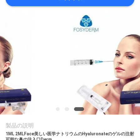
品
質
管
理
連
絡
く
だ
さ
製品の説明
1ML 2MLFace美しい医学ナトリウムのHyaluronateのゲルの注射
い
可能な鼻の注入口Derm