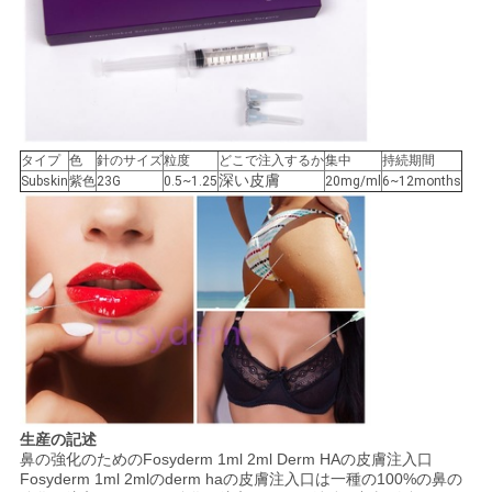
タイプ
色
針のサイズ
粒度
どこで注入するか
集中
持続期間
深い皮膚
Subskin
紫色
23G
0.5~1.25
20mg/ml
6~12months
生産の記述
鼻の強化のためのFosyderm 1ml 2ml Derm HAの皮膚注入口
Fosyderm 1ml 2mlのderm haの皮膚注入口は一種の100%の鼻の