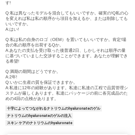
す!
Q:私は異なったモデルを混合してもいいですか。確実の!Q私の心
を変えれば私は私の順序から項目を加えるか、または削除しても
いいですか。
A:はい!
Q:私は私の自身のロゴ（OEM）を置いてもいいですか。肯定!場
合の私の順序を出荷するQか。
A:あなたの支払を受け取った後普通2日、しかしそれは順序の量
に基づいていました交渉することができます。あなたが理解でき
る希望!
Q:満期の期間はどうですか。
A:2年!
Q:いかに生産の質を保証できますか。
A:私達に12年の経験があります。私達に私達の工程で品質管理シ
ステムが厳しくあります。私達にパッケージの前に各完成品のた
めの4回の点検があります。
十字によってつながれるナトリウムのhyaluronateのゲル
ナトリウムのhyaluronateのゲルの注入
スキン ケアのナトリウムのhyaluronate