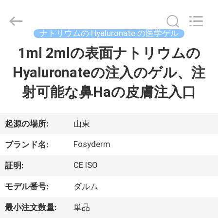
©
2018
-
2026
Jinan
ナトリウムの Hyaluronate の医学ゲル
Fosychan
International
Trading
1ml 2mlの表面ナトリウムの
家
Co.,
Ltd..
All
Hyaluronateの注入のゲル、注
へ
Rights
Reserved.
射可能な鼻Haの皮膚注入口
製
品
起源の場所:
山東
Fosyderm
ブランド名:
わ
CE ISO
証明:
た
モデル番号:
ダルム
し
最小注文数量:
単品