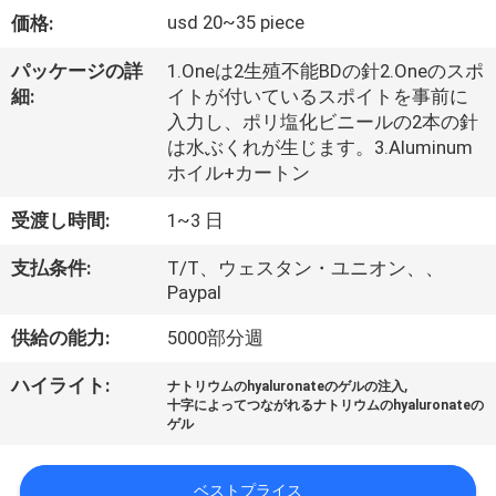
た
usd 20~35 piece
価格:
ち
パッケージの詳
1.Oneは2生殖不能BDの針2.Oneのスポ
に
細:
イトが付いているスポイトを事前に
入力し、ポリ塩化ビニールの2本の針
つ
は水ぶくれが生じます。3.Aluminum
い
ホイル+カートン
て
受渡し時間:
1~3 日
支払条件:
T/T、ウェスタン・ユニオン、、
工
Paypal
場
供給の能力:
5000部分週
ツ
,
ハイライト:
ナトリウムのhyaluronateのゲルの注入
十字によってつながれるナトリウムのhyaluronateの
ア
ゲル
ー
ベストプライス