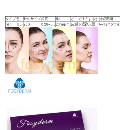
タイプ
色
針のサイズ
粒度
集中
どこで注入するか
持続期間
皮膚の深い層
深く
青い
26G
0.28~0.5
20mg/ml
6~12months