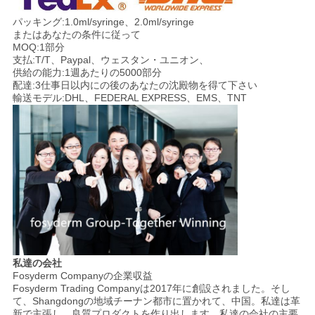
パッキング:1.0ml/syringe、2.0ml/syringe
またはあなたの条件に従って
MOQ:1部分
支払:T/T、Paypal、ウェスタン・ユニオン、
供給の能力:1週あたりの5000部分
配達:3仕事日以内にの後のあなたの沈殿物を得て下さい
輸送モデル:DHL、FEDERAL EXPRESS、EMS、TNT
私達の会社
Fosyderm Companyの企業収益
Fosyderm Trading Companyは2017年に創設されました。そし
て、Shangdongの地域チーナン都市に置かれて、中国。私達は革
新で主張し、良質プロダクトを作り出します。私達の会社の主要