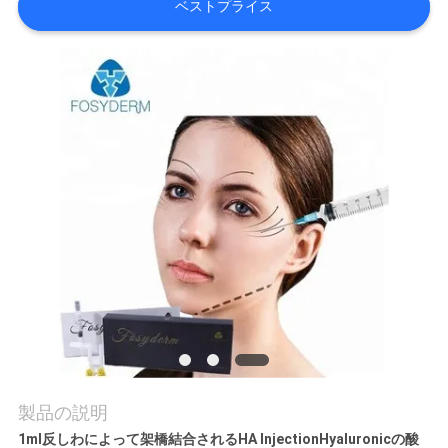
ベストプライス
品
質
管
理
連
絡
く
だ
さ
製品の説明
い
1ml反しわによって架橋結合されるHA InjectionHyaluronicの酸