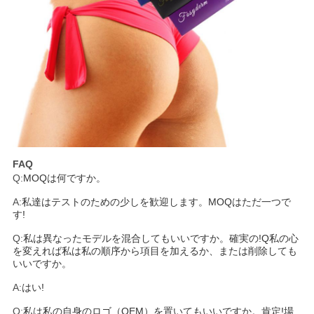
FAQ
Q:
MOQは何ですか。
A:
私達はテストのための少しを歓迎します。MOQはただ一つで
す!
Q:
私は異なったモデルを混合してもいいですか。確実の!Q私の心
を変えれば私は私の順序から項目を加えるか、または削除しても
いいですか。
A:
はい!
Q:
私は私の自身のロゴ（OEM）を置いてもいいですか。肯定!場