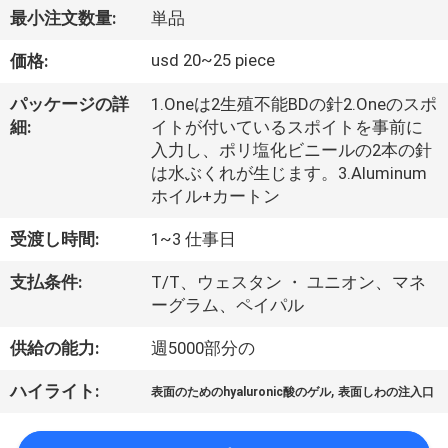
た
最小注文数量:
単品
ち
usd 20~25 piece
価格:
に
パッケージの詳
1.Oneは2生殖不能BDの針2.Oneのスポ
つ
細:
イトが付いているスポイトを事前に
入力し、ポリ塩化ビニールの2本の針
い
は水ぶくれが生じます。3.Aluminum
て
ホイル+カートン
受渡し時間:
1~3 仕事日
工
支払条件:
T/T、ウェスタン ・ ユニオン、マネ
場
ーグラム、ペイパル
ツ
供給の能力:
週5000部分の
ア
,
ハイライト:
表面のためのhyaluronic酸のゲル
表面しわの注入口
ー