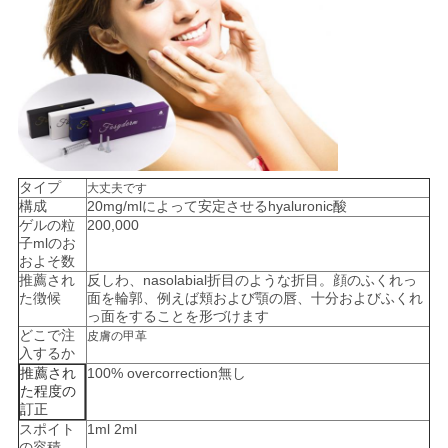
タイプ
大丈夫です
構成
20mg/mlによって安定させるhyaluronic酸
ゲルの粒
200,000
子mlのお
およそ数
推薦され
反しわ、nasolabial折目のような折目。顔のふくれっ
た徴候
面を輪郭、例えば頬および顎の唇、十分およびふくれ
っ面をすることを形づけます
どこで注
皮膚の甲革
入するか
推薦され
100% overcorrection無し
た程度の
訂正
スポイト
1ml 2ml
の容積