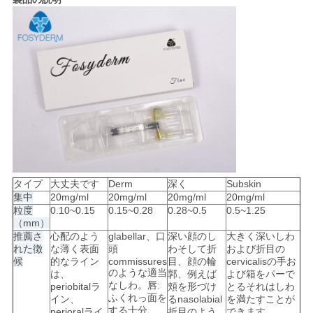
求
め
て
く
だ
さ
タイプ
大丈夫です
Derm
深く
Subskin
い
集中
20mg/ml
20mg/ml
20mg/ml
20mg/ml
粒度
0.10~0.15
0.15~0.28
0.28~0.5
0.5~1.25
（mm）
SHOPPING
推薦さ
心配のよう
glabellar、口
深い顔のし
大きく深いしわ
れた徴
な薄く表面
頭
わそして折
および折目の
ONLINE
候
的なライン
commissures
目、顔の輪
cervicalisの手お
のような適当
は、
郭、例えば
よび箱をパーで
なしわ。唇:
periobitalラ
頬を形づけ
とるそれはしわ
ふくれっ面を
イン、
るnasolabial
を満たすことが
地
する十分
perioralライ
折目のよう
できます。