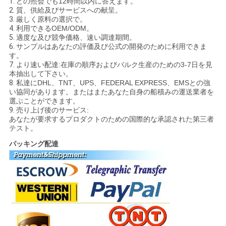
1.
どの照会でも12時間以内に答えます。
2.
質、供給及びサービスへの献呈。
3.
厳しく原料の選択で。
4.
利用できるOEM/ODM。
5.
適度な及び競争価格、速い調達期間。
6.
サンプルはあなたの評価及び公式の開発のために利用できま
す。
7.
より速い配達:在庫の順序およびバルク生産のための3-7日を見
本抽出して下さい。
8.
私達にDHL、TNT、UPS、FEDERAL EXPRESS、EMSとの強
い協同があります。またはまたあなた自身の船積みの運送業者を
選ぶことができます。
9.
売り上げ後のサービス:
あなたが要求するプロダクトのための国際的な承認された第三者
テスト。
パッキング配達