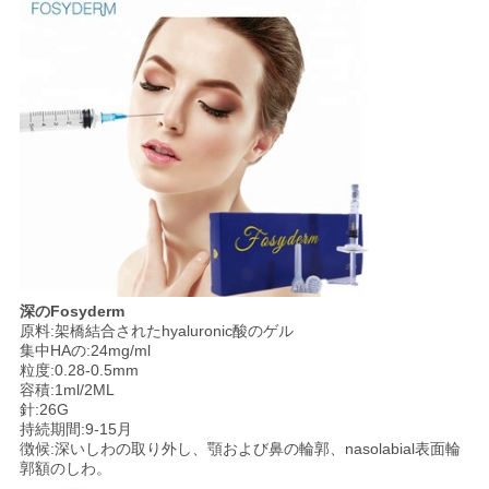
深のFosyderm
原料:架橋結合されたhyaluronic酸のゲル
集中HAの:24mg/ml
粒度:0.28-0.5mm
容積:1ml/2ML
針:26G
持続期間:9-15月
徴候:深いしわの取り外し、顎および鼻の輪郭、nasolabial表面輪
郭額のしわ。