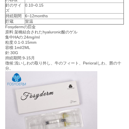
針のサイ
0.10~0.15
ズ
持続期間
6~12months
貯蔵
室温
Fosydermの罰金
原料:架橋結合されたhyaluronic酸のゲル
集中HAの:24mg/ml
粒度:0.1-0.15mm
容積:1ml/2ML
針:30G
持続期間:9-15月
徴候:浅いしわの取り外し、牛のフィート、Perioralしわ、唇の十
分。