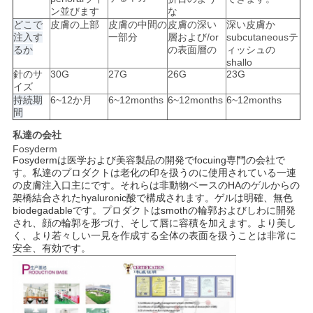
ン並びます
な
図
どこで
皮膚の上部
皮膚の中間の
皮膚の深い
深い皮膚か
注入す
一部分
層および/or
subcutaneousテ
るか
の表面層の
ィッシュの
shallo
PRIVACY
針のサ
30G
27G
26G
23G
イズ
POLICY
持続期
6~12か月
6~12months
6~12months
6~12months
間
私達の会社
Fosyderm
Fosydermは医学および美容製品の開発でfocuing専門の会社で
す。私達のプロダクトは老化の印を扱うのに使用されている一連
の皮膚注入口主にです。それらは非動物ベースのHAのゲルからの
架橋結合されたhyaluronic酸で構成されます。ゲルは明確、無色
biodegadableです。プロダクトはsmothの輪郭およびしわに開発
され、顔の輪郭を形づけ、そして唇に容積を加えます。より美し
く、より若々しい一見を作成する全体の表面を扱うことは非常に
安全、有効です。