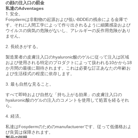
の顔の注入口の罰金
私達のAdventages
1.
安全。
ニ
Fosydermは非動物の起源および低いBDDEの残余による金庫で
す。それに人間工学によって作り出されるように細菌感染および
ュ
ウイルスの病気の危険がないし、アレルギーの反作用危険があり
ません。
ー
2. 長続きがする。
ス
製造業者の皮膚注入口のhyaluronic酸のゲルに従って注入は区域
および使用される特定のプロダクトによって扱われる10かから18
か月間の最後に期待されます。これは必要な訂正あなたの年齢お
よび生活様式の程度に依存します。
事
3. 最も自然な見ること。
件
すべて即時および自然な「持ち上がる効果」の皮膚注入口の
hyaluronic酸のゲルの注入のコメントを使用して処置を経るそれ
ら。
引
4. 経済。
金
私達はFosydermのためのmanufactuererです、従って低価格およ
び良質は保障されます。
を
製品の説明