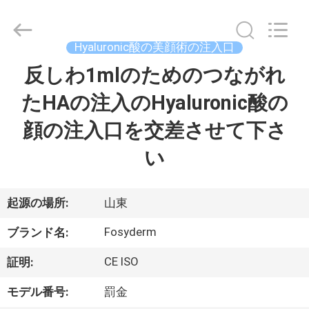
©
2018
-
2026
Jinan
Hyaluronic酸の美顔術の注入口
Fosychan
International
Trading
反しわ1mlのためのつながれ
家
Co.,
Ltd..
All
たHAの注入のHyaluronic酸の
へ
Rights
Reserved.
顔の注入口を交差させて下さ
製
い
品
起源の場所:
山東
わ
Fosyderm
ブランド名:
た
CE ISO
証明:
し
モデル番号:
罰金