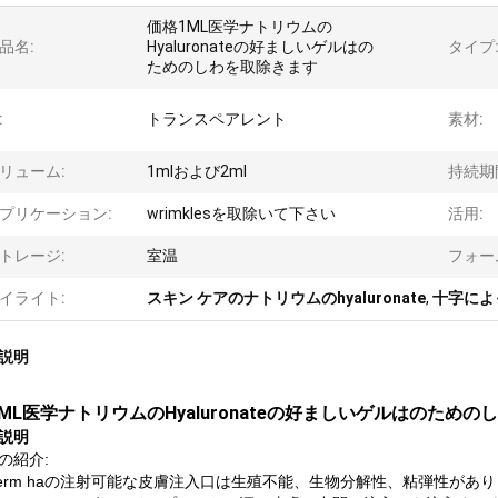
価格1ML医学ナトリウムの
品名:
Hyaluronateの好ましいゲルはの
タイプ
ためのしわを取除きます
:
トランスペアレント
素材:
リューム:
1mlおよび2ml
持続期
プリケーション:
wrimklesを取除いて下さい
活用:
トレージ:
室温
フォー
イライト:
スキン ケアのナトリウムのhyaluronate
,
十字によっ
説明
ML医学ナトリウムのHyaluronateの好ましいゲルはのため
説明
efの紹介:
yderm haの注射可能な皮膚注入口は生殖不能、生物分解性、粘弾性があり