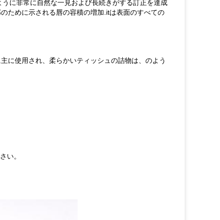
するように非常に自然な一見および長続きがする訂正を達成
pの輪郭のために示される唇の容積の増加.itは表面のすべての
sのために主に使用され、柔らかいティッシュの詰物は、のよう
下さい。