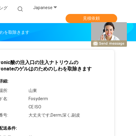
Japanese
ング
見積依頼
のしわを取除きます
luronic酸の注入口の注入ナトリウムの
luronateのゲルはのためのしわを取除きます
詳細:
場所:
山東
ド名:
Fosyderm
CE ISO
番号:
大丈夫です;Derm;深く;副皮
配送条件: