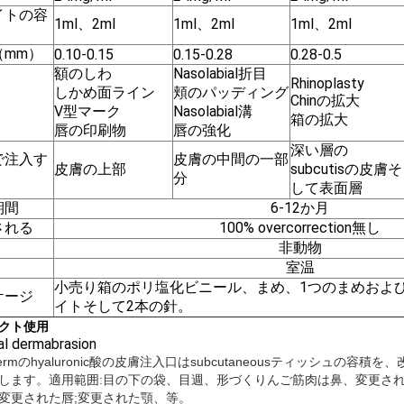
イトの容
1ml、2ml
1ml、2ml
1ml、2ml
（mm）
0.10-0.15
0.15-0.28
0.28-0.5
額のしわ
Nasolabial折目
Rhinoplasty
しかめ面ライン
頬のパッディング
Chinの拡大
V型マーク
Nasolabial溝
箱の拡大
唇の印刷物
唇の強化
深い層の
で注入す
皮膚の中間の一部
皮膚の上部
subcutisの皮膚そ
分
して表面層
期間
6-12か月
される
100% overcorrection無し
非動物
室温
小売り箱のポリ塩化ビニール、まめ、1つのまめおよび指
ケージ
イトそして2本の針。
クト使用
al dermabrasion
ydermのhyaluronic酸の皮膚注入口はsubcutaneousティッシ
します。適用範囲:目の下の袋、目週、形づくりんご筋肉は鼻、変更され
変更された唇;変更された顎、等。