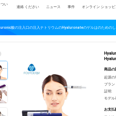
 つい
連絡 ください
ニュース
事件
オンライン ショッピ
aluronic酸の注入口の注入ナトリウムのHyaluronateのゲルはのため
Hya
Hya
商品の
起源の
ブラン
証明:
モデル
お支払