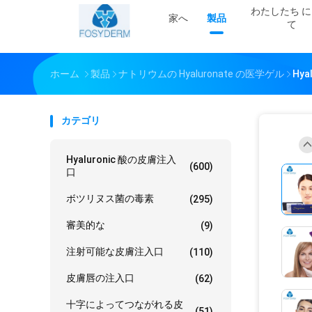
わたしたち に
家へ
製品
て
ホーム
製品
ナトリウムの Hyaluronate の医学ゲル
Hy
カテゴリ
Hyaluronic 酸の皮膚注入
(600)
口
ボツリヌス菌の毒素
(295)
審美的な
(9)
注射可能な皮膚注入口
(110)
皮膚唇の注入口
(62)
十字によってつながれる皮
(51)