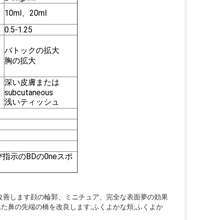
10ml、20ml
0.5-1.25
バトックの拡大
胸の拡大
深い皮膚または
subcutaneous
浅いティッシュ
示のBDの0neスポ
ュの容積を、改善します顔の輪郭、ミニチュア、完全な表面夢の効果
た鼻の先端の橋を改良します;ふくよかな頬;ふくよか