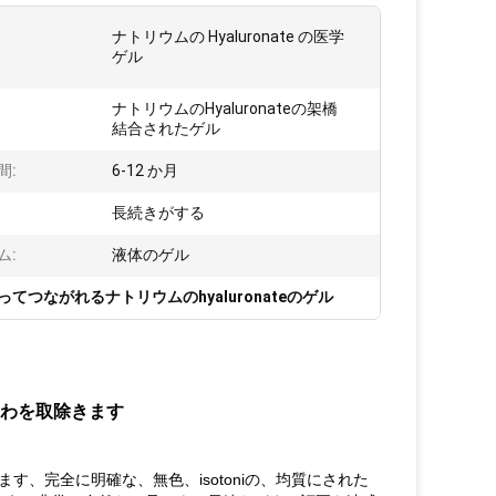
ナトリウムの Hyaluronate の医学
:
ゲル
ナトリウムのHyaluronateの架橋
結合されたゲル
間:
6-12 か月
長続きがする
ム:
液体のゲル
てつながれるナトリウムのhyaluronateのゲル
のしわを取除きます
ます、完全に明確な、無色、isotoniの、均質にされた