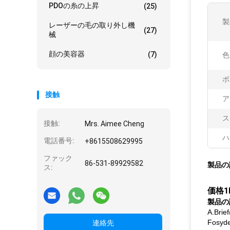
PDOの糸の上昇
(25)
製
レーザーの毛の取り外し機
(27)
械
顔の美容器
(7)
色
ボ
接触
ア
ス
接触:
Mrs. Aimee Cheng
ハ
電話番号:
+8615508629995
ファック
86-531-89929582
製品の
ス:
価格1
製品の
A.Bri
Fos
連絡先