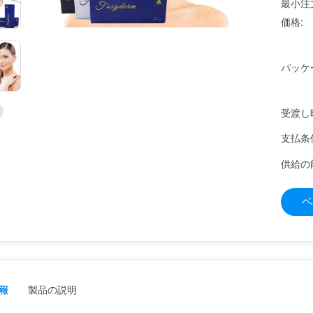
最小注
価格:
パッケ
受渡し
支払条
供給の
ベ
報
製品の説明