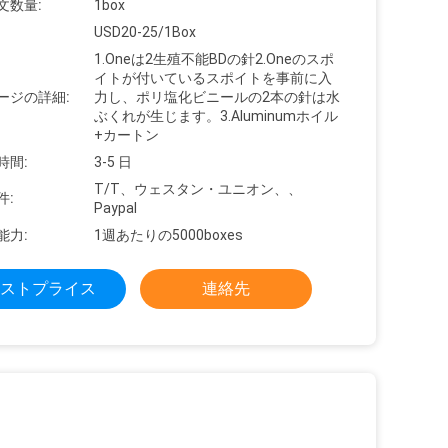
文数量:
1box
USD20-25/1Box
1.Oneは2生殖不能BDの針2.Oneのスポ
イトが付いているスポイトを事前に入
ージの詳細:
力し、ポリ塩化ビニールの2本の針は水
ぶくれが生じます。3.Aluminumホイル
+カートン
時間:
3-5 日
T/T、ウェスタン・ユニオン、、
件:
Paypal
能力:
1週あたりの5000boxes
ストプライス
連絡先