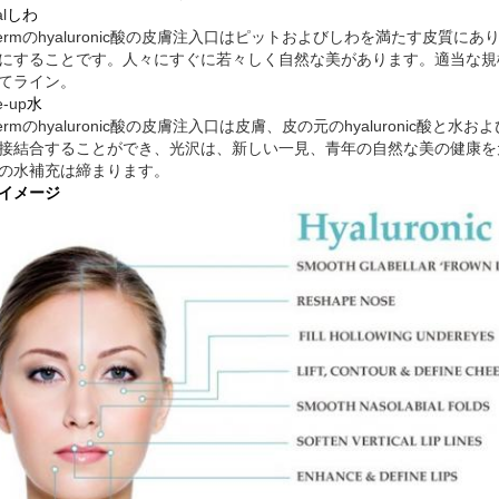
l
しわ
ydermのhyaluronic酸の皮膚注入口はピットおよびしわを満たす皮
にすることです。人々にすぐに若々しく自然な美があります。適当な規
てライン。
e-up
水
ydermのhyaluronic酸の皮膚注入口は皮膚、皮の元のhyaluroni
接結合することができ、光沢は、新しい一見、青年の自然な美の健康を
の水補充は締まります。
イメージ