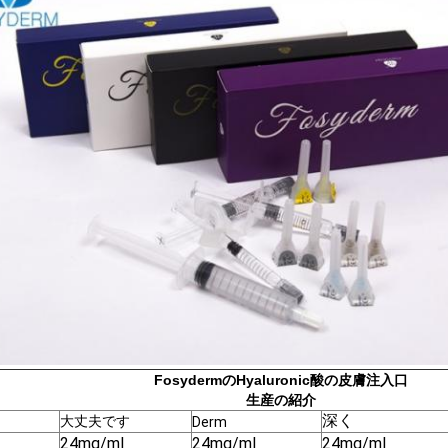
FosydermのHyaluronic酸の皮膚注入口
生産の紹介
深く
大丈夫です
Derm
24mg/ml
24mg/ml
24mg/ml