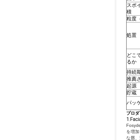
スポ
積
粒度
処置
どこ
るか
持続
推薦
起源
貯蔵
パッ
プロダ
1.Faci
Fos
を増加
な唇、