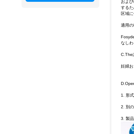
および
するた
区域に
適用のB
Fos
なしわ
C.T
妊婦お
D.Ope
1. 
2. 
3. 