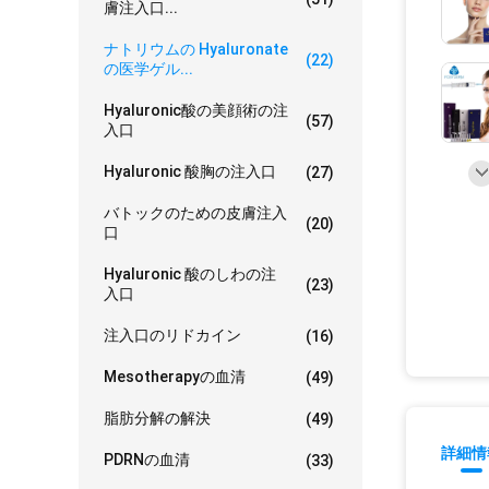
膚注入口...
ナトリウムの Hyaluronate
(22)
の医学ゲル...
Hyaluronic酸の美顔術の注
(57)
入口
Hyaluronic 酸胸の注入口
(27)
バトックのための皮膚注入
(20)
口
Hyaluronic 酸のしわの注
(23)
入口
注入口のリドカイン
(16)
Mesotherapyの血清
(49)
脂肪分解の解決
(49)
詳細情
PDRNの血清
(33)