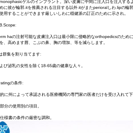
monophasicゲルのインプラント。深い皮膚に中間に注入口を注入
めに彼が輪郭.itを推薦される注目する以外.itがまたperioralしわ.li
使用することができます厳しいしわに穏健派の訂正のために示され。
.Scope:
yderm haの注射可能な皮膚注入口は最小限に侵略的なorthopedic
を、高めます唇、こぶの鼻、胸の増加、等を減らします。
heは群集を割り当てます:
よび泌乳の女性を除く18-65歳の健康な人々。
ratingの条件:
形式的に州によって承認される医療機関の専門家の医者だけを受け入れて
別の部分の使用別の項目。
製品仕様書の条件の厳密な調和。