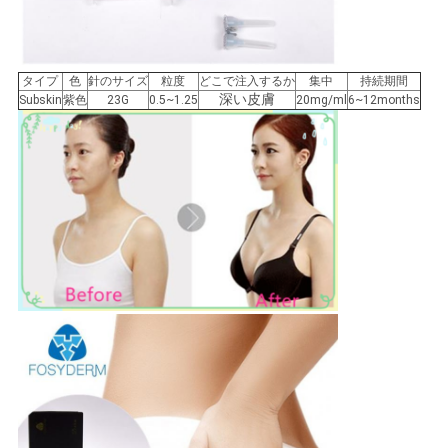
タイプ
色
針のサイズ
粒度
どこで注入するか
集中
持続期間
深い皮膚
Subskin
紫色
23G
0.5~1.25
20mg/ml
6~12months