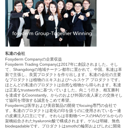
私達の会社
Fosyderm Companyの企業収益
Fosyderm Trading Companyは2017年に創設されました。そし
て、Shangdongの地域チーナン都市に置かれて、中国。私達は革
新で主張し、良質プロダクトを作り出します。私達の会社の主要
なプロダクトは植物のエキスおよびヘルスケア プロダクトです。
ほとんどの私達のプロダクトは自然な植物から得られます。私達
は正直なtrustworthに基づいていました。向こう行き、相互勝利
を達成するCoonstantly。からのおよび外国の友人家との交換そし
て協同を増強する誠意をこめて希望。
Fosydermは医学および美容製品の開発でfocuing専門の会社で
す。私達のプロダクトは老化の印を扱うのに使用されている一連
の皮膚注入口主にです。それらは非動物ベースのHAのゲルからの
架橋結合されたhyaluronic酸で構成されます。ゲルは明確、無色
biodegadableです。プロダクトはsmothの輪郭およびしわに開発