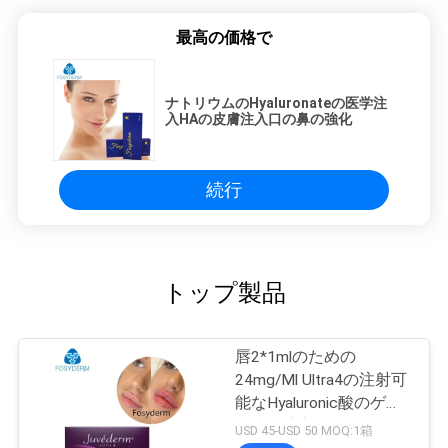
最高の価格で
ナトリウムのHyaluronateの医学注
入HAの皮膚注入口の鼻の強化
続行
トップ製品
唇2*1mlのための
24mg/Ml Ultra4の注射可
能なHyaluronic酸のゲル
の皮膚注入口
USD 45-USD 50 MOQ:1箱