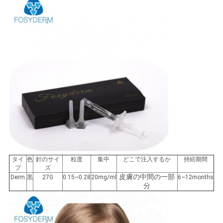
図
PRIVACY
POLICY
タイ
色
針のサイ
粒度
集中
どこで注入するか
持続期間
プ
ズ
皮膚の中間の一部
Derm
黒
27G
0.15~0.28
20mg/ml
6~12months
分