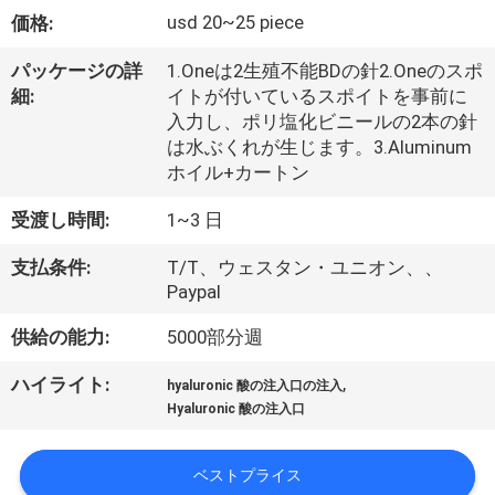
た
usd 20~25 piece
価格:
ち
パッケージの詳
1.Oneは2生殖不能BDの針2.Oneのスポ
に
細:
イトが付いているスポイトを事前に
入力し、ポリ塩化ビニールの2本の針
つ
は水ぶくれが生じます。3.Aluminum
い
ホイル+カートン
て
受渡し時間:
1~3 日
支払条件:
T/T、ウェスタン・ユニオン、、
工
Paypal
場
供給の能力:
5000部分週
ツ
,
ハイライト:
hyaluronic 酸の注入口の注入
Hyaluronic 酸の注入口
ア
ー
ベストプライス