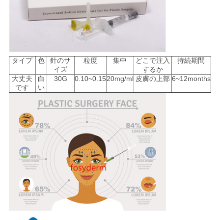
求
め
て
タイプ
色
針のサ
粒度
集中
どこで注入
持続期間
イズ
するか
く
大丈夫
白
30G
0.10~0.15
20mg/ml
皮膚の上部
6~12months
です
い
だ
さ
い
SHOPPING
ONLINE
地