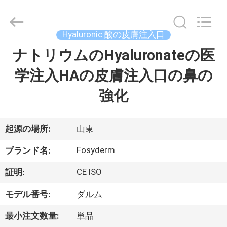
©
2018
-
2026
Jinan
Hyaluronic 酸の皮膚注入口
Fosychan
International
Trading
ナトリウムのHyaluronateの医
家
Co.,
Ltd..
All
学注入HAの皮膚注入口の鼻の
へ
Rights
Reserved.
強化
製
品
起源の場所:
山東
Fosyderm
ブランド名:
わ
CE ISO
証明:
た
モデル番号:
ダルム
し
最小注文数量:
単品