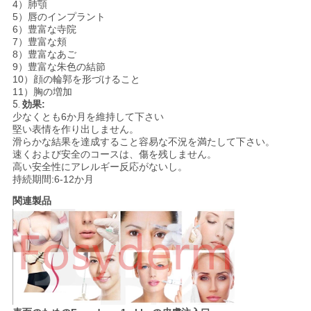
4）肺顎
5）唇のインプラント
6）豊富な寺院
7）豊富な頬
8）豊富なあご
9）豊富な朱色の結節
10）顔の輪郭を形づけること
11）胸の増加
5.
効果:
少なくとも6か月を維持して下さい
堅い表情を作り出しません。
滑らかな結果を達成すること容易な不況を満たして下さい。
速くおよび安全のコースは、傷を残しません。
高い安全性にアレルギー反応がないし。
持続期間:6-12か月
関連製品