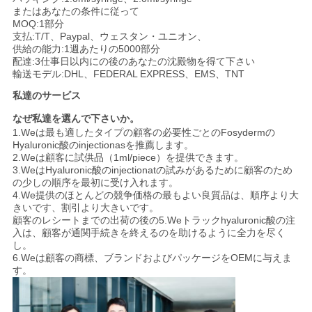
またはあなたの条件に従って
MOQ:1部分
支払:T/T、Paypal、ウェスタン・ユニオン、
供給の能力:1週あたりの5000部分
配達:3仕事日以内にの後のあなたの沈殿物を得て下さい
輸送モデル:DHL、FEDERAL EXPRESS、EMS、TNT
私達のサービス
なぜ私達を選んで下さいか。
1.Weは最も適したタイプの顧客の必要性ごとのFosydermの
Hyaluronic酸のinjectionasを推薦します。
2.Weは顧客に試供品（1ml/piece）を提供できます。
3.WeはHyaluronic酸のinjectionatの試みがあるために顧客のため
の少しの順序を最初に受け入れます。
4.We提供のほとんどの競争価格の最もよい良質品は、順序より大
きいです、割引より大きいです。
顧客のレシートまでの出荷の後の5.Weトラックhyaluronic酸の注
入は、顧客が通関手続きを終えるのを助けるように全力を尽く
し。
6.Weは顧客の商標、ブランドおよびパッケージをOEMに与えま
す。