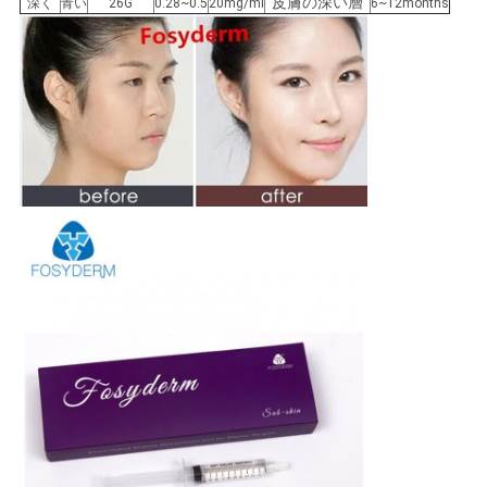
皮膚の深い層
深く
青い
26G
0.28~0.5
20mg/ml
6~12months