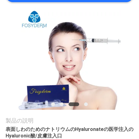
品
質
管
理
連
絡
く
だ
製品の説明
さ
表面しわのためのナトリウムのHyaluronateの医学注入の
い
Hyaluronic酸/皮膚注入口