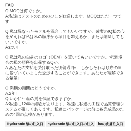
FAQ
Q:MOQは何ですか。
A:私達はテストのための少しを歓迎します。MOQはただ一つで
す!
Q:私は異なったモデルを混合してもいいですか。確実の!Q私の心
を変えれば私は私の順序から項目を加えるか、または削除しても
いいですか。
A:はい!
Q:私は私の自身のロゴ（OEM）を置いてもいいですか。肯定!場
合の私の順序を出荷するQか。
A:あなたの支払を受け取った後普通2日、しかしそれは順序の量
に基づいていました交渉することができます。あなたが理解でき
る希望!
Q:満期の期間はどうですか。
A:2年!
Q:いかに生産の質を保証できますか。
A:私達に12年の経験があります。私達に私達の工程で品質管理シ
ステムが厳しくあります。私達にパッケージの前に各完成品のた
めの4回の点検があります。
Hyaluronic 酸の注入口
hyaluronic 酸の注入口の注入
haの皮膚注入口