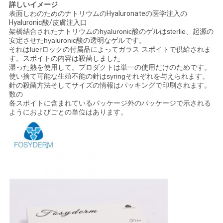
詳しいイメージ
表面しわのためのナトリウムのHyaluronateの医学注入の
Hyaluronic酸/皮膚注入口
ニ
架橋結合されたナトリウムのhyaluronic酸のゲルはsterlie、起源の
安定させたhyaluronic酸の透明なゲルです。
ュ
それはluerロックの付属品によってガラス スポイトで供給されま
す。スポイトの内容は殺菌しました
ー
湿った熱を使用して。プロダクトは単一の使用だけのためです。
使い捨て可能な生殖不能の針はsyringそれぞれを与えられます。
針の殺菌方法そしてサイズの情報はパッキングで印刷されます。
ス
数の
各スポイトに含まれているパッケージ外のパッケージで示される
ようにおよびごとの単位はあります。
事
件
引
金
を