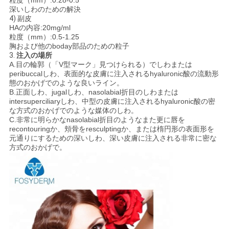
粒度（mm）:0.28-0.5
深いしわのための解決
4)
副皮
HAの内容:20mg/ml
粒度（mm）:0.5-1.25
胸および他のboday部品のための粒子
3.
注入の場所
A.目の輪郭（「V型マーク」見つけられる）でしわまたは
peribuccalしわ、表面的な皮膚に注入されるhyaluronic酸の流動形
態のおかげでのような良いライン。
B.正面しわ、jugalしわ、nasolabial折目のしわまたは
intersuperciliaryしわ、中型の皮膚に注入されるhyaluronic酸の密
な方式のおかげでのような媒体のしわ。
C.非常に明らかなnasolabial折目のようなまた更に唇を
recontouringか、頬骨をresculptingか、または楕円形の表面形を
元通りにするための深いしわ、深い皮膚に注入される非常に密な
方式のおかげで。