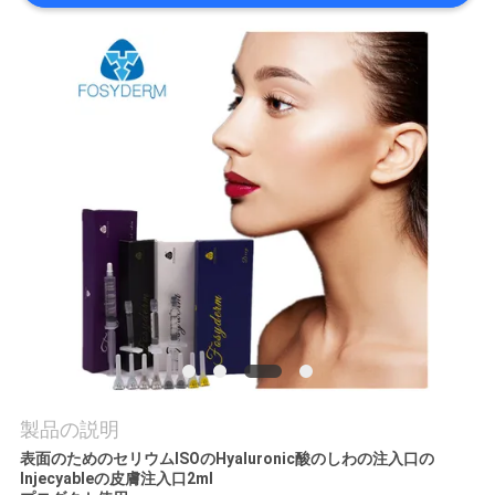
品
質
管
理
連
絡
く
だ
製品の説明
さ
表面のためのセリウムISOのHyaluronic酸のしわの注入口の
い
Injecyableの皮膚注入口2ml