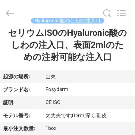
©
2018
-
2026
Jinan
Hyaluronic 酸のしわの注入口
Fosychan
International
Trading
セリウムISOのHyaluronic酸の
家
Co.,
Ltd..
All
しわの注入口、表面2mlのた
へ
Rights
Reserved.
めの注射可能な注入口
製
品
起源の場所:
山東
Fosyderm
ブランド名:
わ
CE ISO
証明:
た
モデル番号:
大丈夫です;Derm;深く;副皮
し
1box
最小注文数量: