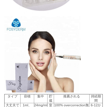
タイプ
容積
集中
貯
推薦される
持続期
蔵
間
大丈夫で
1ml、
24mg/ml
室
100% overcorrection無
6-12か