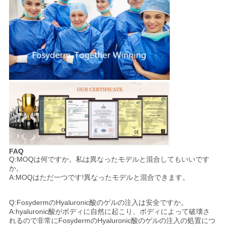
FAQ
Q:MOQは何ですか。私は異なったモデルと混合してもいいです
か。
A:MOQはただ一つです!異なったモデルと混合できます。
Q:FosydermのHyaluronic酸のゲルの注入は安全ですか。
A:hyaluronic酸がボディに自然に起こり、ボディによって破壊さ
れるので非常にFosydermのHyaluronic酸のゲルの注入の処置につ