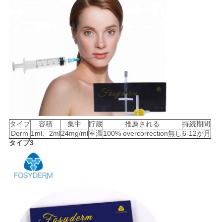
タイプ
容積
集中
貯蔵
推薦される
持続期間
Derm
1ml、2ml
24mg/ml
室温
100% overcorrection無し
6-12か月
タイプ3