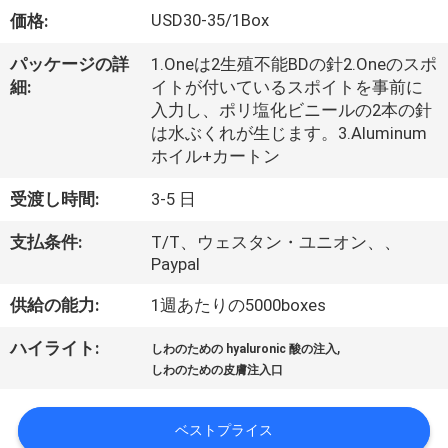
た
USD30-35/1Box
価格:
ち
パッケージの詳
1.Oneは2生殖不能BDの針2.Oneのスポ
に
細:
イトが付いているスポイトを事前に
入力し、ポリ塩化ビニールの2本の針
つ
は水ぶくれが生じます。3.Aluminum
い
ホイル+カートン
て
受渡し時間:
3-5 日
支払条件:
T/T、ウェスタン・ユニオン、、
工
Paypal
場
供給の能力:
1週あたりの5000boxes
ツ
,
ハイライト:
しわのための hyaluronic 酸の注入
しわのための皮膚注入口
ア
ー
ベストプライス