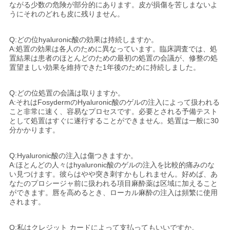
ながる少数の危険が部分的にあります。皮が損傷を苦しまないよ
うにそれのどれも皮に残りません。
Q:どの位hyaluronic酸の効果は持続しますか。
A:処置の効果は各人のために異なっています。臨床調査では、処
置結果は患者のほとんどのための最初の処置の会議が、修整の処
置望ましい効果を維持できた1年後のために持続しました。
Q:どの位処置の会議は取りますか。
A:それはFosydermのHyaluronic酸のゲルの注入によって扱われる
こと非常に速く、容易なプロセスです。必要とされる予備テスト
として処置はすぐに遂行することができません。処置は一般に30
分かかります。
Q:Hyaluronic酸の注入は傷つきますか。
A:ほとんどの人々はhyaluronic酸のゲルの注入を比較的痛みのな
い見つけます。彼らはやや突き刺すかもしれません。好めば、あ
なたのプロシージャ前に扱われる項目麻酔薬は区域に加えること
ができます。唇を高めるとき、ローカル麻酔の注入は頻繁に使用
されます。
Q:私はクレジット カードによって支払ってもいいですか。