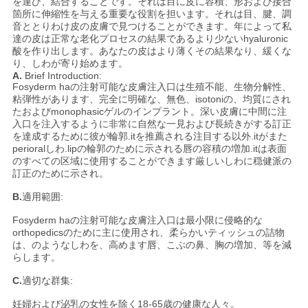
を運び、結合することです。それは目に皮に容積、形および接合
箇所に伸縮性を与える重要な役割を担います。それは目、腱、調
求
音ととりわけ皮の皮膚で見つけることができます。年によって私
達の皮は正常な老化プロセスの結果であるより少ないhyaluronic
め
酸を作り出します。あなたの皮はより薄くその結果なり、緩くな
り、しわが寄り始めます。
て
A.
Brief Introduction:
Fosyderm haの注射可能な皮膚注入口は生殖不能、生物分解性、
粘弾性があります、完全に明確な、無色、isotoniの、均質にされ
く
たおよびmonophasicゲルのインプラント。深い皮膚に中間に注
入口を注入するように非常に自然な一見および長続きがする訂正
だ
を達成するために彼が輪郭.itを推薦される注目する以外.itがまた
perioralしわ.lipの輪郭のために示される唇の容積の増加.itは表面
さ
のすべての区域に使用することができます厳しいしわに穏健派の
訂正のために示され。
い
B.
適用範囲:
Fosyderm haの注射可能な皮膚注入口は最小限に侵略的な
SHOPPING
orthopedicsのために主に使用され、柔らかいティッシュの詰物
は、のようなしわを、高めます唇、こぶの鼻、胸の増加、等を減
ONLINE
らします。
C.
適切な群集:
地
妊婦および泌乳の女性を除く18-65歳の健康な人々。