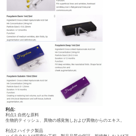
利点:
利点1:自然な原料
生物的ティッシュ、異物の感覚無しおよび異物からのエキス。
利点2:ハイテク製品