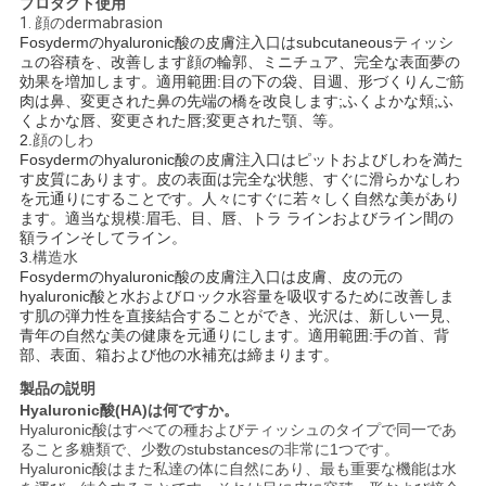
プロダクト使用
1. 顔のdermabrasion
Fosydermのhyaluronic酸の皮膚注入口はsubcutaneousティッシ
ニ
ュの容積を、改善します顔の輪郭、ミニチュア、完全な表面夢の
効果を増加します。適用範囲:目の下の袋、目週、形づくりんご筋
肉は鼻、変更された鼻の先端の橋を改良します;ふくよかな頬;ふ
ュ
くよかな唇、変更された唇;変更された顎、等。
2.
顔のしわ
ー
Fosydermのhyaluronic酸の皮膚注入口はピットおよびしわを満た
す皮質にあります。皮の表面は完全な状態、すぐに滑らかなしわ
ス
を元通りにすることです。人々にすぐに若々しく自然な美があり
ます。適当な規模:眉毛、目、唇、トラ ラインおよびライン間の
額ラインそしてライン。
3.
構造水
事
Fosydermのhyaluronic酸の皮膚注入口は皮膚、皮の元の
hyaluronic酸と水およびロック水容量を吸収するために改善しま
件
す肌の弾力性を直接結合することができ、光沢は、新しい一見、
青年の自然な美の健康を元通りにします。適用範囲:手の首、背
部、表面、箱および他の水補充は締まります。
引
製品の説明
Hyaluronic酸(HA)は何ですか。
金
Hyaluronic酸はすべての種およびティッシュのタイプで同一であ
ること多糖類で、少数のstubstancesの非常に1つです。
Hyaluronic酸はまた私達の体に自然にあり、最も重要な機能は水
を