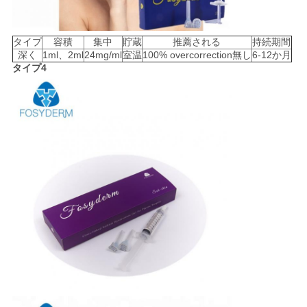
タイプ
容積
集中
貯蔵
推薦される
持続期間
深く
1ml、2ml
24mg/ml
室温
100% overcorrection無し
6-12か月
タイプ4