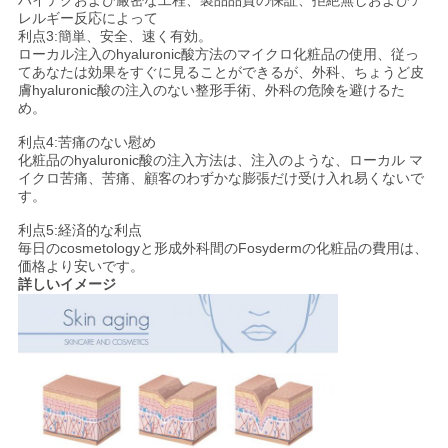
ハイテクおよび厳密な工程、製品品質の保証、拒絶無しおよびア
レルギー反応によって
利点3:簡単、安全、速く有効。
ローカル注入のhyaluronic酸方法のマイクロ化粧品の使用、従っ
てあなたは効果をすぐに見ることができるが、外科、ちょうど皮
膚hyaluronic酸の注入のない整形手術、外科の危険を避けるた
め。
利点4:苦痛のない慰め
化粧品のhyaluronic酸の注入方法は、注入のような、ローカル マ
イクロ苦痛、苦痛、顧客のわずかな膨張だけ受け入れ易くないで
す。
利点5:経済的な利点
毎日のcosmetologyと形成外科間のFosydermの化粧品の費用は、
価格より安いです。
詳しいイメージ