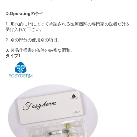
図
D.Operatingの
条件:
1. 形式的に州によって承認される医療機関の専門家の医者だけを
PRIVACY
受け入れて下さい。
POLICY
2. 別の部分の使用別の項目。
3. 製品仕様書の条件の厳密な調和。
タイプ1