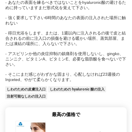
-
あなたの表面を練るべきではないことをhyaluronic酸の避けるた
めに持っていますまだ形式化を覚えて下さい。
-
強く要求して下さい6時間のあなたの表面の注入された場所に触
れない
-
得日光浴をします、または、1週以内に注入されるの後で皮と結
合されるの前に注入口の損傷を避ける暖かい場所、蒸気部屋、ま
たは凍結の場所に、入らないで下さい。
-
アスピリンか他の炎症抑制の鎮痛剤を使用しないし、gingko、
ニンニク、ビタミンA、ビタミンE、必要な脂肪酸を食べないで下
さい。
-
そこにまだ感じがわずかな固まり、心配しなければ23週後の
Injceted、やがて柔らかくなります。
しわのための皮膚注入口
しわのための hyaluronic 酸の注入
注射可能なしわの注入口
最高の価格で