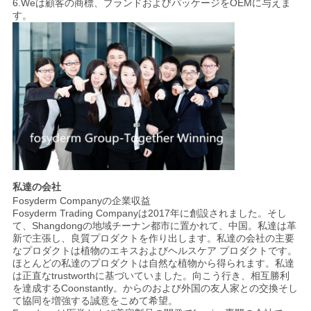
6.Weは顧客の商標、ブランドおよびパッケージをOEMに与えま
す。
私達の会社
Fosyderm Companyの企業収益
Fosyderm Trading Companyは2017年に創設されました。そし
て、Shangdongの地域チーナン都市に置かれて、中国。私達は革
新で主張し、良質プロダクトを作り出します。私達の会社の主要
なプロダクトは植物のエキスおよびヘルスケア プロダクトです。
ほとんどの私達のプロダクトは自然な植物から得られます。私達
は正直なtrustworthに基づいていました。向こう行き、相互勝利
を達成するCoonstantly。からのおよび外国の友人家との交換そし
て協同を増強する誠意をこめて希望。