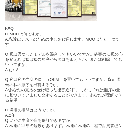
FAQ
Q:MOQは何ですか。
A:私達はテストのための少しを歓迎します。MOQはただ一つで
す!
Q:私は異なったモデルを混合してもいいですか。確実の!Q私の心
を変えれば私は私の順序から項目を加えるか、または削除しても
いいですか。
A:はい!
Q:私は私の自身のロゴ（OEM）を置いてもいいですか。肯定!場
合の私の順序を出荷するQか。
A:あなたの支払を受け取った後普通2日、しかしそれは順序の量
に基づいていました交渉することができます。あなたが理解でき
る希望!
Q:満期の期間はどうですか。
A:2年!
Q:いかに生産の質を保証できますか。
A:私達に12年の経験があります。私達に私達の工程で品質管理シ