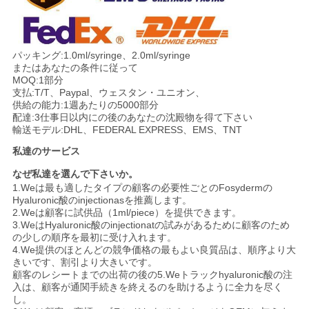
パッキング:1.0ml/syringe、2.0ml/syringe
またはあなたの条件に従って
MOQ:1部分
支払:T/T、Paypal、ウェスタン・ユニオン、
供給の能力:1週あたりの5000部分
配達:3仕事日以内にの後のあなたの沈殿物を得て下さい
輸送モデル:DHL、FEDERAL EXPRESS、EMS、TNT
私達のサービス
なぜ私達を選んで下さいか。
1.Weは最も適したタイプの顧客の必要性ごとのFosydermの
Hyaluronic酸のinjectionasを推薦します。
2.Weは顧客に試供品（1ml/piece）を提供できます。
3.WeはHyaluronic酸のinjectionatの試みがあるために顧客のため
の少しの順序を最初に受け入れます。
4.We提供のほとんどの競争価格の最もよい良質品は、順序より大
きいです、割引より大きいです。
顧客のレシートまでの出荷の後の5.Weトラックhyaluronic酸の注
入は、顧客が通関手続きを終えるのを助けるように全力を尽く
し。