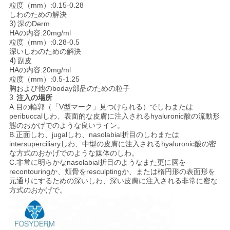
粒度（mm）:0.15-0.28
しわのための解決
3)
深のDerm
HAの内容:20mg/ml
粒度（mm）:0.28-0.5
深いしわのための解決
4)
副皮
HAの内容:20mg/ml
粒度（mm）:0.5-1.25
胸および他のboday部品のための粒子
3.
注入の場所
A.目の輪郭（「V型マーク」見つけられる）でしわまたは
peribuccalしわ、表面的な皮膚に注入されるhyaluronic酸の流動形
態のおかげでのような良いライン。
B.正面しわ、jugalしわ、nasolabial折目のしわまたは
intersuperciliaryしわ、中型の皮膚に注入されるhyaluronic酸の密
な方式のおかげでのような媒体のしわ。
C.非常に明らかなnasolabial折目のようなまた更に唇を
recontouringか、頬骨をresculptingか、または楕円形の表面形を
元通りにするための深いしわ、深い皮膚に注入される非常に密な
方式のおかげで。