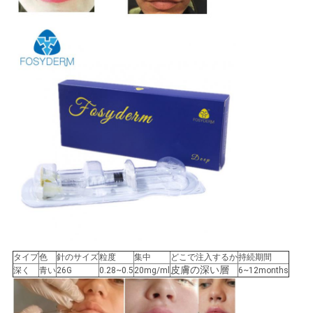
タイプ
色
針のサイズ
粒度
集中
どこで注入するか
持続期間
皮膚の深い層
深く
青い
26G
0.28~0.5
20mg/ml
6~12months