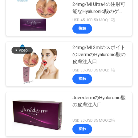
24mg/Ml Ultra4の注射可
能なHyaluronic酸のゲル
の皮膚注入口
USD 45-USD 50 MOQ:1箱
接触
24mg/Ml 2mlのスポイト
のDermのHyaluronic酸の
皮膚注入口
USD 30-USD 35 MOQ:1箱
接触
JuvedermのHyaluronic酸
の皮膚注入口
USD 30-USD 35 MOQ:2箱
接触