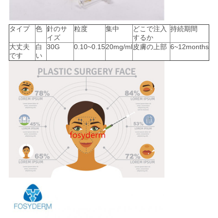
求
タイプ
色
針のサ
粒度
集中
どこで注入
持続期間
め
イズ
するか
大丈夫
白
30G
0.10~0.15
20mg/ml
皮膚の上部
6~12months
て
です
い
く
だ
さ
い
SHOPPING
ONLINE
地