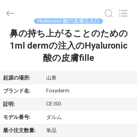
©
2018
-
2026
Jinan
Hyaluronic 酸の皮膚注入口
Fosychan
International
Trading
鼻の持ち上がることのための
家
Co.,
Ltd..
All
1ml dermの注入のHyaluronic
へ
Rights
Reserved.
酸の皮膚fille
製
品
起源の場所:
山東
Fosyderm
ブランド名:
わ
CE ISO
証明:
た
モデル番号:
ダルム
し
最小注文数量:
単品