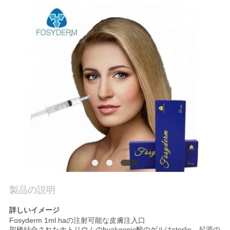
品
質
管
理
連
絡
く
だ
製品の説明
さ
詳しいイメージ
Fosyderm 1ml haの注射可能な皮膚注入口
い
架橋結合されたナトリウムのhyaluronic酸のゲルはsterlie、起源の