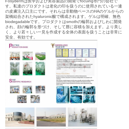
Fosydermは医学および美容製品の開発でfocuing専門の会社で
す。私達のプロダクトは老化の印を扱うのに使用されている一連
の皮膚注入口主にです。それらは非動物ベースのHAのゲルからの
架橋結合されたhyaluronic酸で構成されます。ゲルは明確、無色
biodegadableです。プロダクトはsmothの輪郭およびしわに開発
され、顔の輪郭を形づけ、そして唇に容積を加えます。より美し
く、より若々しい一見を作成する全体の表面を扱うことは非常に
安全、有効です。