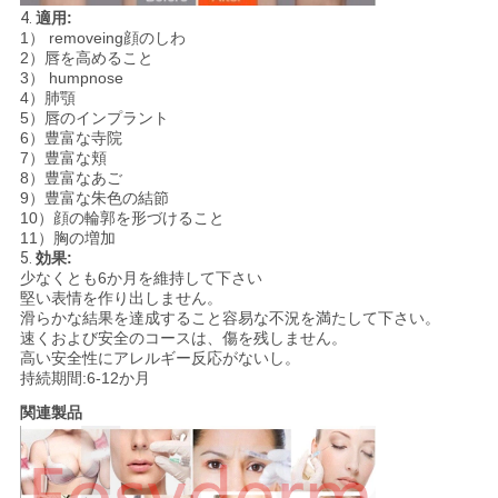
4.
適用:
1） removeing顔のしわ
2）唇を高めること
3） humpnose
4）肺顎
5）唇のインプラント
6）豊富な寺院
7）豊富な頬
8）豊富なあご
9）豊富な朱色の結節
10）顔の輪郭を形づけること
11）胸の増加
5.
効果:
少なくとも6か月を維持して下さい
堅い表情を作り出しません。
滑らかな結果を達成すること容易な不況を満たして下さい。
速くおよび安全のコースは、傷を残しません。
高い安全性にアレルギー反応がないし。
持続期間:6-12か月
関連製品