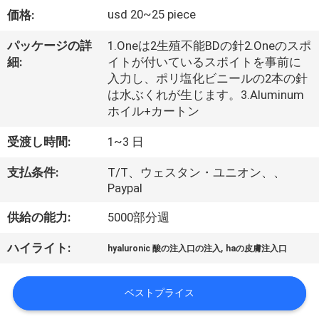
た
usd 20~25 piece
価格:
ち
パッケージの詳
1.Oneは2生殖不能BDの針2.Oneのスポ
に
細:
イトが付いているスポイトを事前に
入力し、ポリ塩化ビニールの2本の針
つ
は水ぶくれが生じます。3.Aluminum
い
ホイル+カートン
て
受渡し時間:
1~3 日
支払条件:
T/T、ウェスタン・ユニオン、、
工
Paypal
場
供給の能力:
5000部分週
ツ
,
ハイライト:
hyaluronic 酸の注入口の注入
haの皮膚注入口
ア
ベストプライス
ー