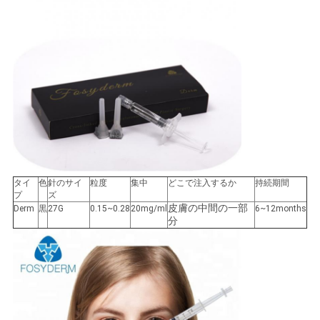
図
PRIVACY
POLICY
タイ
色
針のサイ
粒度
集中
どこで注入するか
持続期間
プ
ズ
皮膚の中間の一部
Derm
黒
27G
0.15~0.28
20mg/ml
6~12months
分