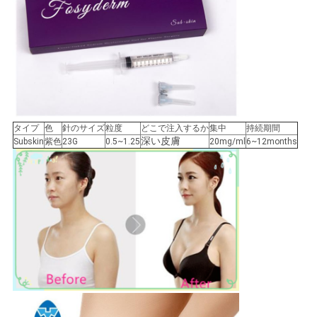
タイプ
色
針のサイズ
粒度
どこで注入するか
集中
持続期間
深い皮膚
Subskin
紫色
23G
0.5~1.25
20mg/ml
6~12months