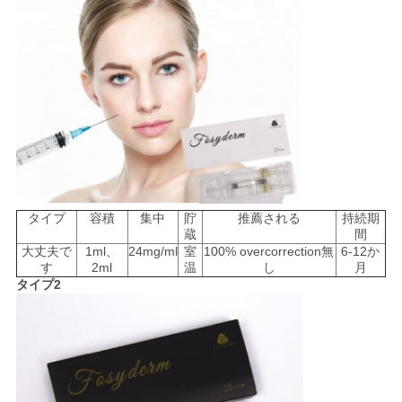
求
め
て
く
だ
さ
タイプ
容積
集中
貯
推薦される
持続期
蔵
間
い
大丈夫で
1ml、
24mg/ml
室
100% overcorrection無
6-12か
す
2ml
温
し
月
タイプ2
SHOPPING
ONLINE
地