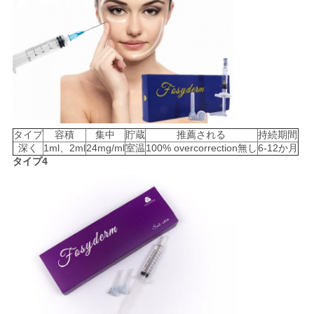
タイプ
容積
集中
貯蔵
推薦される
持続期間
深く
1ml、2ml
24mg/ml
室温
100% overcorrection無し
6-12か月
タイプ4