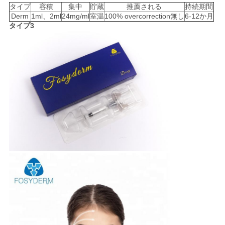
タイプ
容積
集中
貯蔵
推薦される
持続期間
Derm
1ml、2ml
24mg/ml
室温
100% overcorrection無し
6-12か月
タイプ3