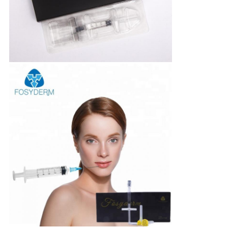
図
PRIVACY
POLICY