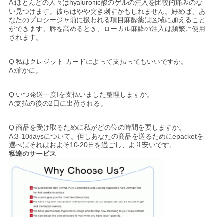
A:ほとんどの人々はhyaluronic酸のゲルの注入を比較的痛みのな
い見つけます。彼らはやや突き刺すかもしれません。好めば、あ
なたのプロシージャ前に扱われる項目麻酔薬は区域に加えること
ができます。唇を高めるとき、ローカル麻酔の注入は頻繁に使用
されます。
Q:私はクレジット カードによって支払ってもいいですか。
A:確かに。
Q:いつ発送一度Iを支払いました整理しますか。
A:支払の後の2日に出荷される。
Q:商品を受け取るために私がどの位の時間を要しますか。
A:3-10daysについて。但しあなたの商品を送るためにepacketを
選べばそれはおよそ10-20日を過ごし、より安いです。
私達のサービス