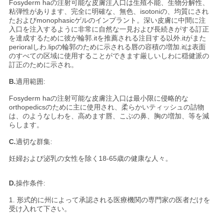
Fosyderm haの注射可能な皮膚注入口は生殖不能、生物分解性、
粘弾性があります、完全に明確な、無色、isotoniの、均質にされ
たおよびmonophasicゲルのインプラント。深い皮膚に中間に注
入口を注入するように非常に自然な一見および長続きがする訂正
を達成するために彼が輪郭.itを推薦される注目する以外.itがまた
perioralしわ.lipの輪郭のために示される唇の容積の増加.itは表面
のすべての区域に使用することができます厳しいしわに穏健派の
訂正のために示され。
B.
適用範囲:
Fosyderm haの注射可能な皮膚注入口は最小限に侵略的な
orthopedicsのために主に使用され、柔らかいティッシュの詰物
は、のようなしわを、高めます唇、こぶの鼻、胸の増加、等を減
らします。
C.
適切な群集:
妊婦および泌乳の女性を除く18-65歳の健康な人々。
D.
操作条件:
1. 形式的に州によって承認される医療機関の専門家の医者だけを
受け入れて下さい。