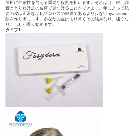
箇所に伸縮性を与える重要な役割を担います。それは目、腱、調
音ととりわけ皮の皮膚で見つけることができます。年によって私
達の皮は正常な老化プロセスの結果であるより少ないhyaluronic
ニ
酸を作り出します。あなたの皮はより薄くその結果なり、緩くな
り、しわが寄り始めます。
ュ
タイプ1
ー
ス
事
件
引
金
を