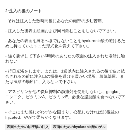
2:注入の後のノート
-
それは注入した数時間後にあなたの頭部の少し苦痛。
-
注入した後表面絵画および同日飲むことをしないで下さい。
-
あなたの表面を練るべきではないことをhyaluronic酸の避けるた
めに持っていますまだ形式化を覚えて下さい。
-
強く要求して下さい6時間のあなたの表面の注入された場所に触
れない
-
得日光浴をします、または、1週以内に注入されるの後で皮と結
合されるの前に注入口の損傷を避ける暖かい場所、蒸気部屋、ま
たは凍結の場所に、入らないで下さい。
-
アスピリンか他の炎症抑制の鎮痛剤を使用しないし、gingko、
ニンニク、ビタミンA、ビタミンE、必要な脂肪酸を食べないで下
さい。
-
そこにまだ感じがわずかな固まり、心配しなければ23週後の
Injceted、やがて柔らかくなります。
表面のための油圧酸の注入
表面のためのhyaluronic酸のゲル