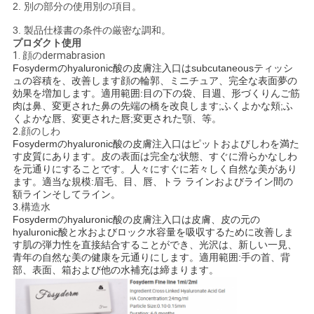
2. 別の部分の使用別の項目。
3. 製品仕様書の条件の厳密な調和。
プロダクト使用
1. 顔のdermabrasion
Fosydermのhyaluronic酸の皮膚注入口はsubcutaneousティッシ
ュの容積を、改善します顔の輪郭、ミニチュア、完全な表面夢の
効果を増加します。適用範囲:目の下の袋、目週、形づくりんご筋
肉は鼻、変更された鼻の先端の橋を改良します;ふくよかな頬;ふ
くよかな唇、変更された唇;変更された顎、等。
2.
顔のしわ
Fosydermのhyaluronic酸の皮膚注入口はピットおよびしわを満た
す皮質にあります。皮の表面は完全な状態、すぐに滑らかなしわ
を元通りにすることです。人々にすぐに若々しく自然な美があり
ます。適当な規模:眉毛、目、唇、トラ ラインおよびライン間の
額ラインそしてライン。
3.
構造水
Fosydermのhyaluronic酸の皮膚注入口は皮膚、皮の元の
hyaluronic酸と水およびロック水容量を吸収するために改善しま
す肌の弾力性を直接結合することができ、光沢は、新しい一見、
青年の自然な美の健康を元通りにします。適用範囲:手の首、背
部、表面、箱および他の水補充は締まります。