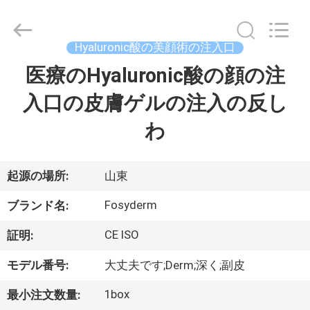
©
2018
-
2026
Jinan
Hyaluronic酸の美顔術の注入口
Fosychan
International
Trading
医療のHyaluronic酸の顔の注
家
Co.,
Ltd..
All
入口の皮膚ゲルの注入の反し
へ
Rights
Reserved.
わ
製
品
起源の場所:
山東
Fosyderm
ブランド名:
わ
CE ISO
証明:
た
モデル番号:
大丈夫です;Derm;深く;副皮
し
1box
最小注文数量: