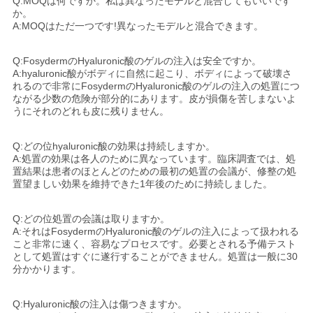
Q:MOQは何ですか。私は異なったモデルと混合してもいいです
か。
A:MOQはただ一つです!異なったモデルと混合できます。
Q:FosydermのHyaluronic酸のゲルの注入は安全ですか。
A:hyaluronic酸がボディに自然に起こり、ボディによって破壊さ
れるので非常にFosydermのHyaluronic酸のゲルの注入の処置につ
ながる少数の危険が部分的にあります。皮が損傷を苦しまないよ
うにそれのどれも皮に残りません。
Q:どの位hyaluronic酸の効果は持続しますか。
A:処置の効果は各人のために異なっています。臨床調査では、処
置結果は患者のほとんどのための最初の処置の会議が、修整の処
置望ましい効果を維持できた1年後のために持続しました。
Q:どの位処置の会議は取りますか。
A:それはFosydermのHyaluronic酸のゲルの注入によって扱われる
こと非常に速く、容易なプロセスです。必要とされる予備テスト
として処置はすぐに遂行することができません。処置は一般に30
分かかります。
Q:Hyaluronic酸の注入は傷つきますか。