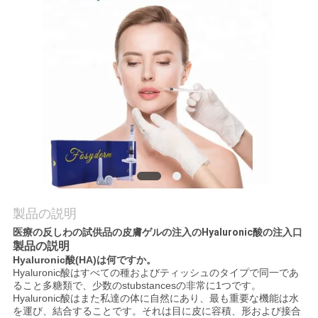
品
質
管
理
連
絡
製品の説明
く
医療の反しわの試供品の皮膚ゲルの注入のHyaluronic酸の注入口
製品の説明
だ
Hyaluronic酸(HA)は何ですか。
Hyaluronic酸はすべての種およびティッシュのタイプで同一であ
さ
ること多糖類で、少数のstubstancesの非常に1つです。
Hyaluronic酸はまた私達の体に自然にあり、最も重要な機能は水
い
を運び、結合することです。それは目に皮に容積、形および接合