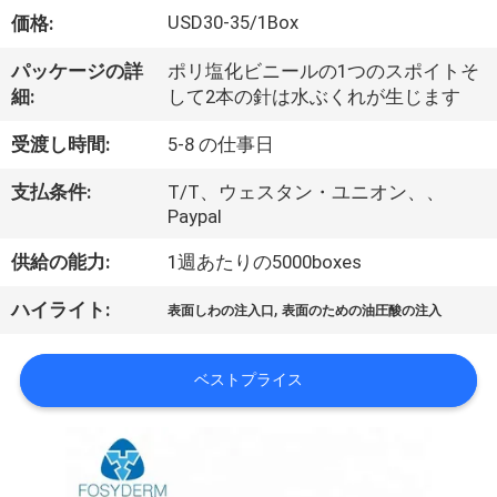
た
USD30-35/1Box
価格:
ち
パッケージの詳
ポリ塩化ビニールの1つのスポイトそ
に
細:
して2本の針は水ぶくれが生じます
つ
受渡し時間:
5-8 の仕事日
い
支払条件:
T/T、ウェスタン・ユニオン、、
て
Paypal
供給の能力:
1週あたりの5000boxes
工
,
ハイライト:
表面しわの注入口
表面のための油圧酸の注入
場
ツ
ベストプライス
ア
ー