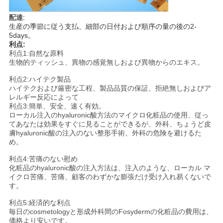
配達:
生産の季節に従う支払、細部の日付および順序の量の後の2-
5days。
利点:
利点1:自然な原料
生物的ティッシュ、異物の感覚無しおよび異物からのエキス。
利点2:ハイテク製品
ハイテクおよび厳密な工程、製品品質の保証、拒絶無しおよびア
レルギー反応によって
利点3:簡単、安全、速く有効。
ローカル注入のhyaluronic酸方法のマイクロ化粧品の使用、従っ
てあなたは効果をすぐに見ることができるが、外科、ちょうど皮
膚hyaluronic酸の注入のない整形手術、外科の危険を避けるた
め。
利点4:苦痛のない慰め
化粧品のhyaluronic酸の注入方法は、注入のような、ローカル マ
イクロ苦痛、苦痛、顧客のわずかな膨張だけ受け入れ易くないで
す。
利点5:経済的な利点
毎日のcosmetologyと形成外科間のFosydermの化粧品の費用は、
価格より安いです。