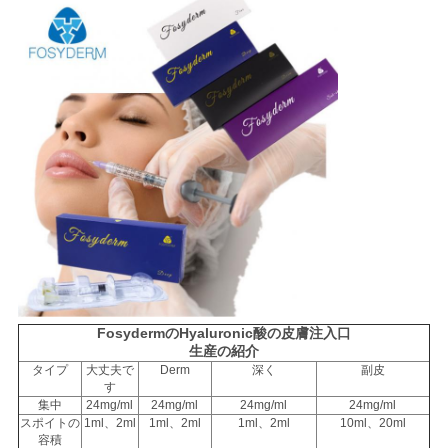
求
め
て
く
だ
さ
い
FosydermのHyaluronic酸の皮膚注入口
SHOPPING
生産の紹介
ONLINE
タイプ
大丈夫で
Derm
深く
副皮
す
集中
24mg/ml
24mg/ml
24mg/ml
24mg/ml
スポイトの
1ml、2ml
1ml、2ml
1ml、2ml
10ml、20ml
地
容積