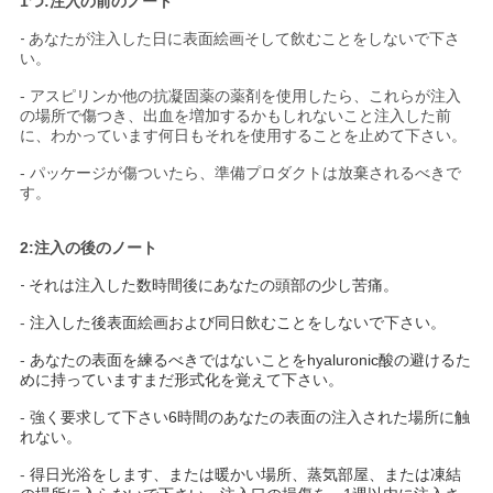
1つ:注入の前のノート
-
あなたが注入した日に表面絵画そして飲むことをしないで下さ
い。
- アスピリンか他の抗凝固薬の薬剤を使用したら、これらが注入
の場所で傷つき、出血を増加するかもしれないこと注入した前
に、わかっています何日もそれを使用することを止めて下さい。
- パッケージが傷ついたら、準備プロダクトは放棄されるべきで
す。
2:注入の後のノート
-
それは注入した数時間後にあなたの頭部の少し苦痛。
-
注入した後表面絵画および同日飲むことをしないで下さい。
-
あなたの表面を練るべきではないことをhyaluronic酸の避けるた
めに持っていますまだ形式化を覚えて下さい。
-
強く要求して下さい6時間のあなたの表面の注入された場所に触
れない。
-
得日光浴をします、または暖かい場所、蒸気部屋、または凍結