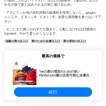
の場所に入らないで下さい。注入口の損傷を、1週以内に注入さ
れるの後で皮と結合されるの前に避けるため。
-
アスピリンか他の炎症抑制の鎮痛剤を使用しないし、gingko、
ニンニク、ビタミンA、ビタミンE、必要な脂肪酸を食べないで下
さい。
-
そこにまだ感じがわずかな固まり、心配しなければ23週後の
Injceted、やがて柔らかくなります。
塩酸の唇の注入口
唇のための皮膚注入口
唇の増加の注入口
最高の価格で
1mの唇の増加のための深い
Hyaluronic酸の注射可能な皮膚注入
口
続行