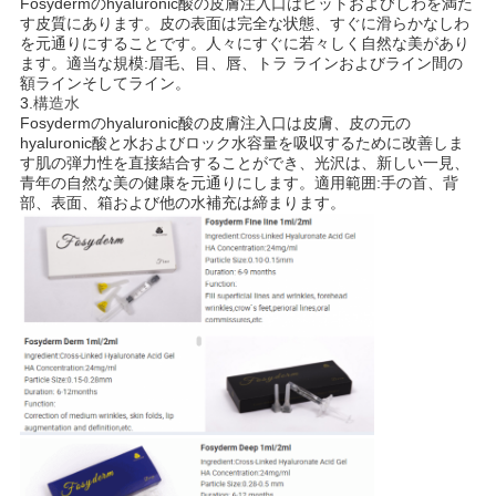
Fosydermのhyaluronic酸の皮膚注入口はピットおよびしわを満た
す皮質にあります。皮の表面は完全な状態、すぐに滑らかなしわ
を元通りにすることです。人々にすぐに若々しく自然な美があり
ます。適当な規模:眉毛、目、唇、トラ ラインおよびライン間の
額ラインそしてライン。
3.
構造水
Fosydermのhyaluronic酸の皮膚注入口は皮膚、皮の元の
hyaluronic酸と水およびロック水容量を吸収するために改善しま
す肌の弾力性を直接結合することができ、光沢は、新しい一見、
青年の自然な美の健康を元通りにします。適用範囲:手の首、背
部、表面、箱および他の水補充は締まります。