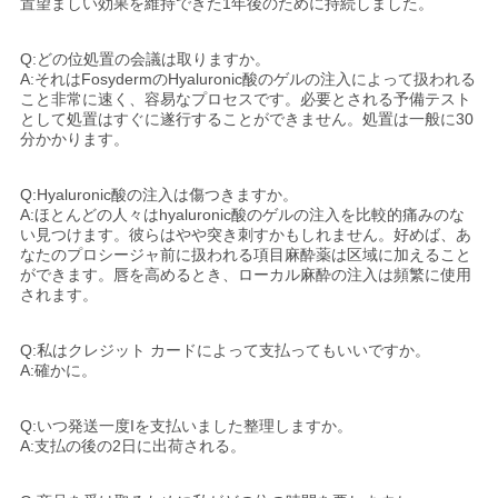
置望ましい効果を維持できた1年後のために持続しました。
Q:どの位処置の会議は取りますか。
A:それはFosydermのHyaluronic酸のゲルの注入によって扱われる
こと非常に速く、容易なプロセスです。必要とされる予備テスト
として処置はすぐに遂行することができません。処置は一般に30
分かかります。
Q:Hyaluronic酸の注入は傷つきますか。
A:ほとんどの人々はhyaluronic酸のゲルの注入を比較的痛みのな
い見つけます。彼らはやや突き刺すかもしれません。好めば、あ
なたのプロシージャ前に扱われる項目麻酔薬は区域に加えること
ができます。唇を高めるとき、ローカル麻酔の注入は頻繁に使用
されます。
Q:私はクレジット カードによって支払ってもいいですか。
A:確かに。
Q:いつ発送一度Iを支払いました整理しますか。
A:支払の後の2日に出荷される。