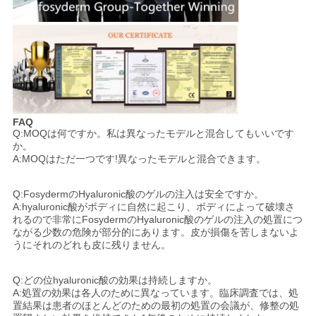
FAQ
Q:MOQは何ですか。私は異なったモデルと混合してもいいです
か。
A:MOQはただ一つです!異なったモデルと混合できます。
Q:FosydermのHyaluronic酸のゲルの注入は安全ですか。
A:hyaluronic酸がボディに自然に起こり、ボディによって破壊さ
れるので非常にFosydermのHyaluronic酸のゲルの注入の処置につ
ながる少数の危険が部分的にあります。皮が損傷を苦しまないよ
うにそれのどれも皮に残りません。
Q:どの位hyaluronic酸の効果は持続しますか。
A:処置の効果は各人のために異なっています。臨床調査では、処
置結果は患者のほとんどのための最初の処置の会議が、修整の処