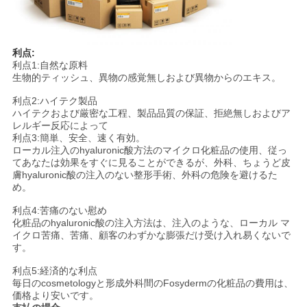
利点:
利点1:自然な原料
生物的ティッシュ、異物の感覚無しおよび異物からのエキス。
利点2:ハイテク製品
ハイテクおよび厳密な工程、製品品質の保証、拒絶無しおよびア
レルギー反応によって
利点3:簡単、安全、速く有効。
ローカル注入のhyaluronic酸方法のマイクロ化粧品の使用、従っ
てあなたは効果をすぐに見ることができるが、外科、ちょうど皮
膚hyaluronic酸の注入のない整形手術、外科の危険を避けるた
め。
利点4:苦痛のない慰め
化粧品のhyaluronic酸の注入方法は、注入のような、ローカル マ
イクロ苦痛、苦痛、顧客のわずかな膨張だけ受け入れ易くないで
す。
利点5:経済的な利点
毎日のcosmetologyと形成外科間のFosydermの化粧品の費用は、
価格より安いです。