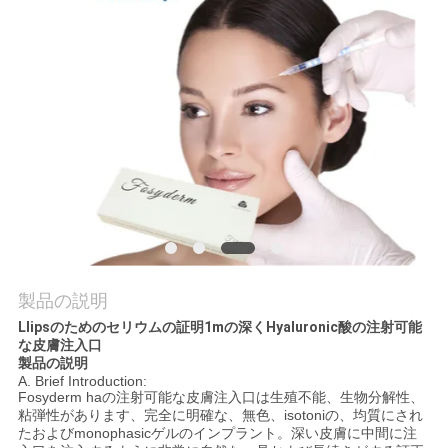
品
質
管
理
連
絡
製品の説明
く
Llipsのためのセリウムの証明1mの深くHyaluronic酸の注射可能
な皮膚注入口
だ
製品の説明
A. Brief Introduction:
さ
Fosyderm haの注射可能な皮膚注入口は生殖不能、生物分解性、
粘弾性があります、完全に明確な、無色、isotoniの、均質にされ
い
たおよびmonophasicゲルのインプラント。深い皮膚に中間に注