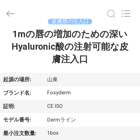
©
2018
-
2026
Jinan
皮膚唇の注入口
Fosychan
International
Trading
1mの唇の増加のための深い
家
Co.,
Ltd..
All
Hyaluronic酸の注射可能な皮
へ
Rights
Reserved.
膚注入口
製
品
起源の場所:
山東
Fosyderm
ブランド名:
わ
CE ISO
証明:
た
モデル番号:
Dermライン
し
1box
最小注文数量: