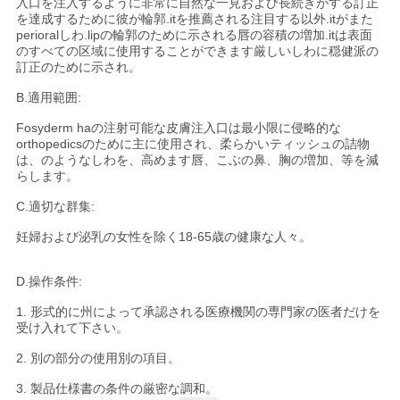
入口を注入するように非常に自然な一見および長続きがする訂正
を達成するために彼が輪郭.itを推薦される注目する以外.itがまた
perioralしわ.lipの輪郭のために示される唇の容積の増加.itは表面
ニ
のすべての区域に使用することができます厳しいしわに穏健派の
訂正のために示され。
ュ
B.適用範囲:
ー
Fosyderm haの注射可能な皮膚注入口は最小限に侵略的な
orthopedicsのために主に使用され、柔らかいティッシュの詰物
ス
は、のようなしわを、高めます唇、こぶの鼻、胸の増加、等を減
らします。
C.適切な群集:
事
妊婦および泌乳の女性を除く18-65歳の健康な人々。
件
D.操作条件:
1. 形式的に州によって承認される医療機関の専門家の医者だけを
引
受け入れて下さい。
金
2. 別の部分の使用別の項目。
を
3. 製品仕様書の条件の厳密な調和。