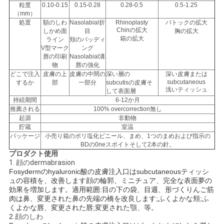
粒度
0.10-0.15
0.15-0.28
0.28-0.5
0.5-1.25
図
（mm）
処置
額のしわ
Nasolabial折
Rhinoplasty
バトックの拡大
Chinの拡大
しかめ面
目
胸の拡大
箱の拡大
ライン
頬のパッディ
PRIVACY
V型マーク
ング
唇の印刷
Nasolabial溝
POLICY
物
唇の強化
どこで注入
皮膚の上
皮膚の中間の
深い層の
深い皮膚または
subcutaneous
するか
部
一部分
subcutisの皮膚そ
浅いティッシュ
して表面層
持続期間
6-12か月
推薦される
100% overcorrection無し
起源
非動物
貯蔵
室温
パッケージ
小売り箱のポリ塩化ビニール、まめ、1つのまめおよび指示の
BDの0neスポイトそして2本の針。
プロダクト使用
1. 顔のdermabrasion
Fosydermのhyaluronic酸の皮膚注入口はsubcutaneousティッシ
ュの容積を、改善します顔の輪郭、ミニチュア、完全な表面夢の
効果を増加します。適用範囲:目の下の袋、目週、形づくりんご筋
肉は鼻、変更された鼻の先端の橋を改良します;ふくよかな頬;ふ
くよかな唇、変更された唇;変更された顎、等。
2.
顔のしわ