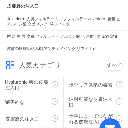
皮膚唇の注入口
Juvederm 皮膚フィルラー リップフィルラー Juvederm 容量 ヒ
アルロン酸 交差リンク HAフィルラー
唇 頬 鼻 唇 皮膚 フィルラー ヒアルロン酸 ハ 注射 1ml 2ml 5ml
皮膚の唇埋め込み剤 アンチエイジング リフト 1ml
人気カテゴリ
すべて
Hyaluronic 酸の皮膚
ボツリヌス菌の毒素
注入口
注射可能な皮膚注入
審美的な
口
十字によってつなが
皮膚唇の注入口
れる皮膚注入口