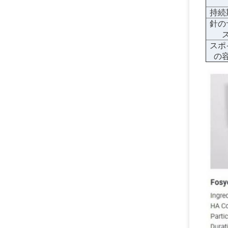
持続
針の
スポ
の