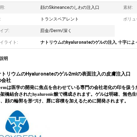
用:
顔のSkineanceのしわの注入口
素材:
:
トランスペアレント
ボリュ
イプ:
罰金/Derm/深く
イライト:
ナトリウムのhyaluronateのゲルの注入
,
十字によっ
説明
トリウムのHyaluronateのゲル2mlの表面注入の皮膚注入口
の会社
ydermは医学の開発に焦点を合わせている専門の会社老化の印を扱
架橋結合されたhyaluronic酸で構成されます。ゲルは明確、
し、顔の輪郭を形づけ、唇に容積を加えるために開発されます。