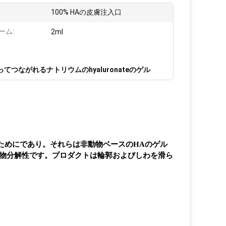
100% HAの皮膚注入口
ーム:
2ml
てつながれるナトリウムのhyaluronateのゲル
うためにであり。それらは非動物ベースのHAのゲル
無色生物分解性です。プロダクトは輪郭およびしわを滑ら