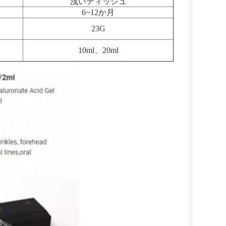
浅いティッシュ
6~12か月
23G
10ml、20ml