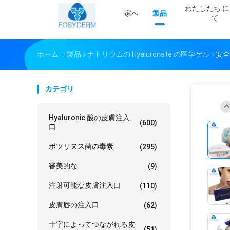
わたしたち に
家へ
製品
て
ホーム
製品
ナトリウムの Hyaluronate の医学ゲル
安全
カテゴリ
Hyaluronic 酸の皮膚注入
(600)
口
ボツリヌス菌の毒素
(295)
審美的な
(9)
注射可能な皮膚注入口
(110)
皮膚唇の注入口
(62)
十字によってつながれる皮
(51)