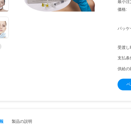
最小注
価格:
パッケ
受渡し
支払条
供給の
ベ
報
製品の説明