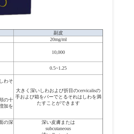
副皮
20mg/ml
10,000
0.5~1.25
しわそ
大きく深いしわおよび折目のcervicalisの
目、
手および箱をパーでとるそれはしわを満
頬の十
たすことができます
増加を
表面の深
深い皮膚または
subcutaneous