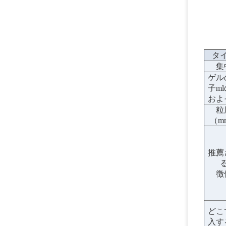
タ
集
ゲル
子m
およ
粒
（m
推薦
徴
どこ
入す