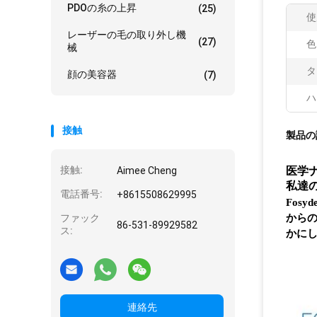
PDOの糸の上昇
(25)
使
レーザーの毛の取り外し機
(27)
色
械
タ
顔の美容器
(7)
ハ
接触
製品の
接触:
医学ナ
Aimee Cheng
私達
電話番号:
+8615508629995
Fos
ファック
からの
86-531-89929582
ス:
かに
連絡先