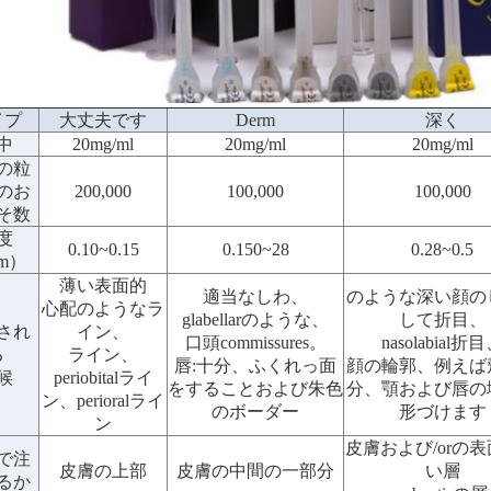
イプ
大丈夫です
Derm
深く
中
20mg/ml
20mg/ml
20mg/ml
の粒
lのお
200,000
100,000
100,000
そ数
度
0.10~0.15
0.150~28
0.28~0.5
m）
薄い表面的
適当なしわ、
のような深い顔の
心配のようなラ
glabellarのような、
して折目、
され
イン、
口頭commissures。
nasolabial折
る
ライン、
唇:十分、ふくれっ面
顔の輪郭、例えば
候
periobitalライ
をすることおよび朱色
分、顎および唇の
ン、perioralライ
のボーダー
形づけます
ン
皮膚および/orの
で注
皮膚の上部
皮膚の中間の一部分
い層
るか