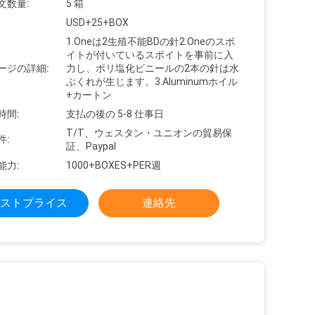
文数量:
5 箱
USD+25+BOX
1.Oneは2生殖不能BDの針2.Oneのスポ
イトが付いているスポイトを事前に入
ージの詳細:
力し、ポリ塩化ビニールの2本の針は水
ぶくれが生じます。3.Aluminumホイル
+カートン
時間:
支払の後の 5-8 仕事日
T/T、ウェスタン・ユニオンの貿易保
件:
証、Paypal
能力:
1000+BOXES+PER週
ストプライス
連絡先