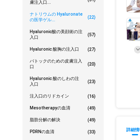
膚注入口...
ナトリウムの Hyaluronate
(22)
の医学ゲル...
Hyaluronic酸の美顔術の注
(57)
入口
Hyaluronic 酸胸の注入口
(27)
バトックのための皮膚注入
(20)
口
Hyaluronic 酸のしわの注
(23)
入口
注入口のリドカイン
(16)
Mesotherapyの血清
(49)
脂肪分解の解決
(49)
詳細情
PDRNの血清
(33)