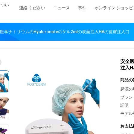
 つい
連絡 ください
ニュース
事件
オンライン ショッピ
医学ナトリウムのHyaluronateのゲル2mlの表面注入HAの皮膚注入口
安全医
注入H
商品の
起源の
ブラン
証明:
モデル
お支払